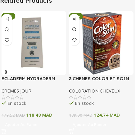
Related Products
-34%
-34%
ECLADERM HYDRADERM
3 CHENES COLOR ET SOIN
CREME HYDRATANTE
COLORATION PERMANENTE
CREMES JOUR
COLORATION CHEVEUX
INTENSE 72H 50 ML
10 A BLOND CLAIR CENDRE
135 ML
En stock
En stock
118,48
MAD
124,74
MAD
179,52
MAD
189,00
MAD
Ajouter Au Panier
Ajouter Au Panier