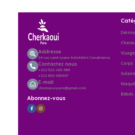
Caté
Dérmo
Cheve
Addresse
Visage
14 rue saint seans belvédère Casablanca
Corps
Contactez nous
+212 522-245-989
Solair
+212 602-405497
E-mail
Maquil
cherkaoui.para@gmail.com
Bébés
Abonnez-vous