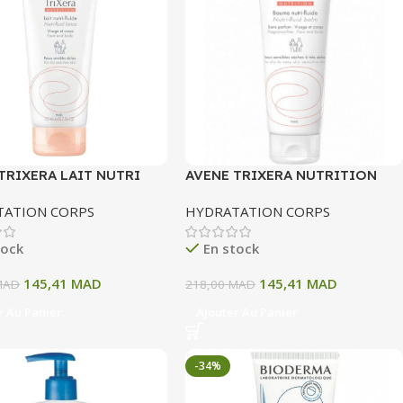
TRIXERA LAIT NUTRI
AVENE TRIXERA NUTRITION
 VISAGE ET CORPS
BAUME NUTRI FLUIDE 200ML
TATION CORPS
HYDRATATION CORPS
SENSIBLES 200 ML
tock
En stock
145,41
MAD
145,41
MAD
MAD
218,00
MAD
r Au Panier
Ajouter Au Panier
-34%