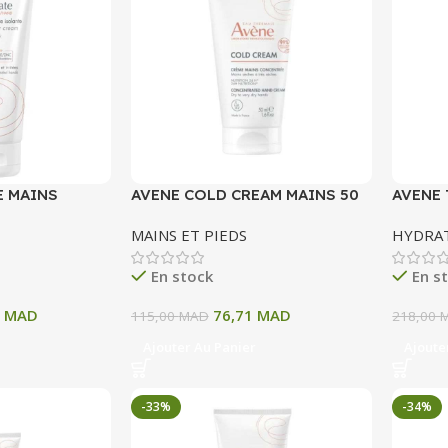
E MAINS
AVENE COLD CREAM MAINS 50
AVENE 
ICE ISOLANTE
ML
FLUIDE
MAINS ET PIEDS
HYDRA
PEAUX 
En stock
En s
4
MAD
76,71
MAD
115,00
MAD
218,00
Ajouter Au Panier
Ajoute
-33%
-34%