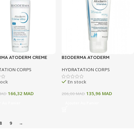
RMA ATODERM CREME
BIODERMA ATODERM
 HYDRATANTE ULTRA
INTENSIVE BAUME 75 ML
TATION CORPS
HYDRATATION CORPS
ISSANTE PEAUX
BLES NORMALES A
tock
En stock
 200 ML
166,32
MAD
135,96
MAD
MAD
206,00
MAD
r Au Panier
Ajouter Au Panier
8
9
→