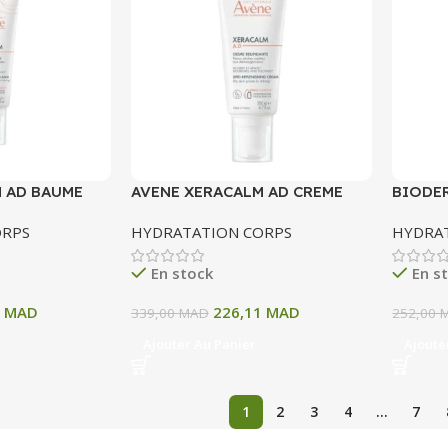
 AD BAUME
AVENE XERACALM AD CREME
BIODE
 ML
RELIPIDANTE 200 ML
ULTRA
ORPS
HYDRATATION CORPS
HYDRA
NOURR
SENSI
En stock
En s
SECHES
1
MAD
226,11
MAD
339,00
MAD
252,00
Ajouter Au Panier
Ajoute
1
2
3
4
…
7