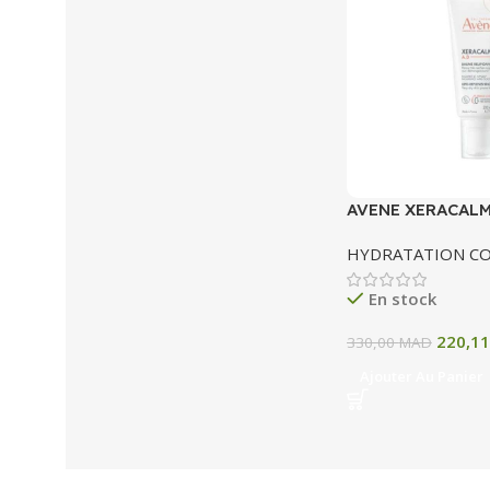
AVENE XERACALM
RELIPIDANT 200
HYDRATATION C
En stock
220,1
330,00
MAD
Ajouter Au Panier