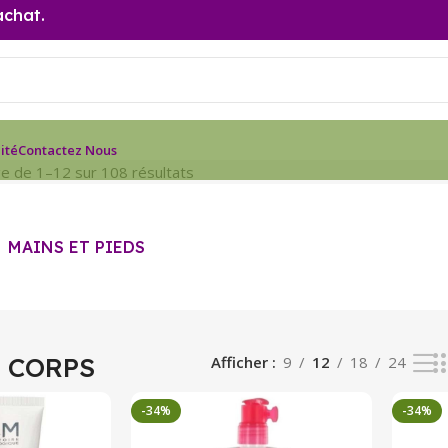
achat.
ité
Contactez Nous
ge de 1–12 sur 108 résultats
MAINS ET PIEDS
 CORPS
Afficher
9
12
18
24
-34%
-34%