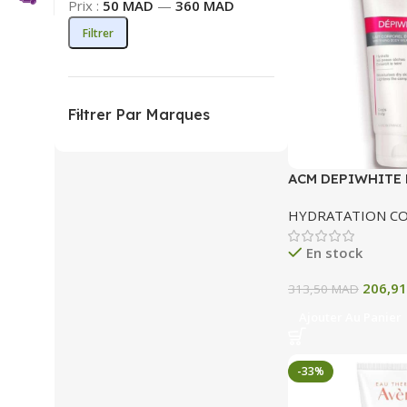
Prix :
50 MAD
—
360 MAD
Filtrer
Filtrer Par Marques
ACM DEPIWHITE 
CORPOREL ECLA
HYDRATATION C
200 ML
En stock
206,9
313,50
MAD
Ajouter Au Panier
-33%