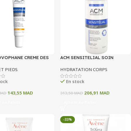
OVOPHANE CREME DES
ACM SENSITELIAL SOIN
 15 ML
EMOLLIENT 500 ML
ET PIEDS
HYDRATATION CORPS
tock
En stock
143,55
MAD
206,91
MAD
MAD
313,50
MAD
r Au Panier
Ajouter Au Panier
-33%