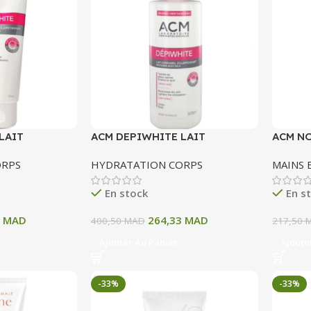
LAIT
ACM DEPIWHITE LAIT
ACM N
IRCISSANT
CORPOREL ECLAIRCISSANT
ONGLES
ORPS
HYDRATATION CORPS
MAINS 
500 ML
En stock
En s
1
MAD
264,33
MAD
400,50
MAD
217,50
Ajouter Au Panier
Ajoute
-33%
-33%