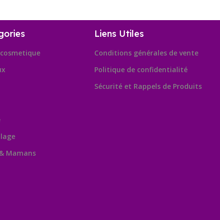
gories
Liens Utiles
cosmetique
Conditions générales de vente
ux
Politique de confidentialité
Sécurité et Rappels de Produits
e
lage
 & Mamans
Leafl
OpenSt