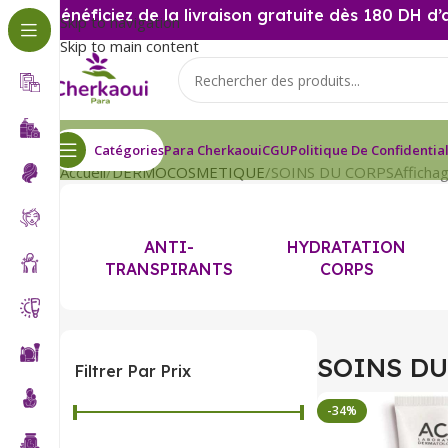
Bénéficiez de la livraison gratuite dès 180 DH d’
Skip to navigation
Skip to main content
Catégories
Para Cherkaoui
CGU
Politique De Confidential
Accueil
DERMOCOSMETIQUE
SOINS DU CORPS
Afficha
ANTI-
HYDRATATION
TRANSPIRANTS
CORPS
SOINS DU
Filtrer Par Prix
-34%