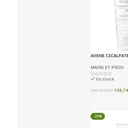
AVENE CICALFAT
CREME REPARATR
MAINS ET PIEDS
MAINS 100 ML
En stock
138,7
208,00
MAD
Ajouter Au Panier
-33%