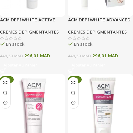
ACM DEPIWHITE ACTIVE
ACM DEPIWHITE ADVANCED
GEL UNIFIANT ANTI TACHES
CREME INTENSIVE ANTI
CREMES DEPIGMENTANTES
CREMES DEPIGMENTANTES
40ML
TACHES 40 ML+CREME
SOLAIRE50 ML
En stock
En stock
296,01
MAD
296,01
MAD
448,50
MAD
448,50
MAD
Ajouter Au Panier
Ajouter Au Panier
-34%
-34%