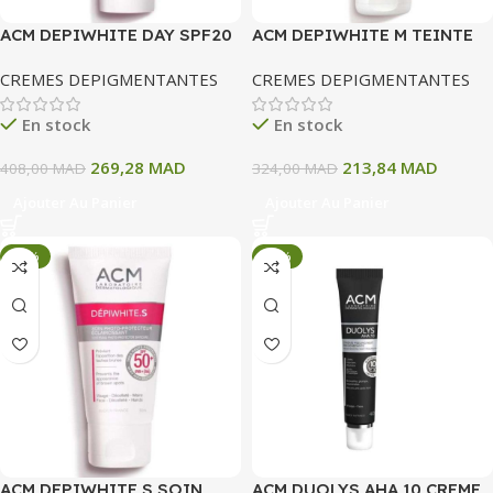
ACM DEPIWHITE DAY SPF20
ACM DEPIWHITE M TEINTE
CREME DE JOUR ANTI
SPF50+ CREME
CREMES DEPIGMENTANTES
CREMES DEPIGMENTANTES
TACHES 40 ML
PROTECTRICE TEINTE
NATURELLE 40 ML
En stock
En stock
269,28
MAD
213,84
MAD
408,00
MAD
324,00
MAD
Ajouter Au Panier
Ajouter Au Panier
-34%
-34%
ACM DEPIWHITE S SOIN
ACM DUOLYS AHA 10 CREME