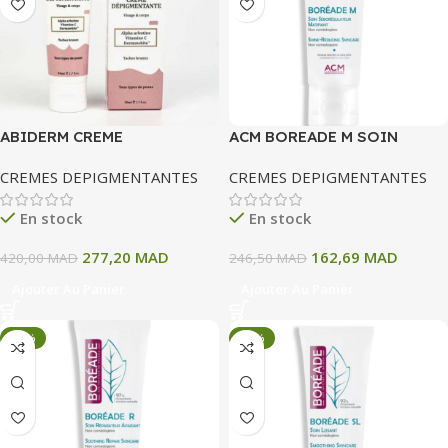
ABIDERM CREME
ACM BOREADE M SOIN
DEPIGMENTANTE TOUS
SEBOREGULATEUR
CREMES DEPIGMENTANTES
CREMES DEPIGMENTANTES
TYPES DE PEAUX VISAGE ET
MATIFIANT 40 ML
CORPS 50 ML
En stock
En stock
277,20
MAD
162,69
MAD
420,00
MAD
246,50
MAD
Ajouter Au Panier
Ajouter Au Panier
-34%
-34%