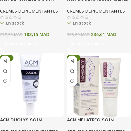
PHOTO PROTECTEUR
PEELING NUIT 40 ML
CREMES DEPIGMENTANTES
CREMES DEPIGMENTANTES
ECLAIRCISSANT SPF50 50
ML
En stock
En stock
183,15
MAD
236,61
MAD
277,50
MAD
358,50
MAD
Ajouter Au Panier
Ajouter Au Panier
-34%
-34%
ACM DUOLYS SOIN
ACM MELATRIO SOIN
INTENSIF ANTI TACHES 40
DEPIGMENTANT INTENSIF