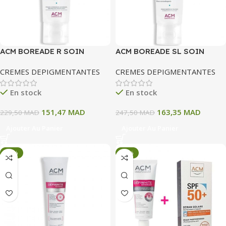
ACM BOREADE R SOIN
ACM BOREADE SL SOIN
REPARATEUR APAISANT
LISSANT 40 ML
CREMES DEPIGMENTANTES
CREMES DEPIGMENTANTES
40ML
En stock
En stock
151,47
MAD
163,35
MAD
229,50
MAD
247,50
MAD
Ajouter Au Panier
Ajouter Au Panier
-34%
-34%