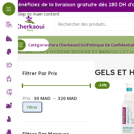
Bénéficiez de la livraison gratuite dès 180 DH d’
Skip to navigation
Skip to main content
Catégories
Para Cherkaoui
CGU
Politique De Confidential
Accueil
CORPS
HYGIENE
DOUCHE ET BAIN
GELS ET H
GELS ET 
Filtrer Par Prix
-34%
Prix :
30 MAD
—
320 MAD
Filtrer