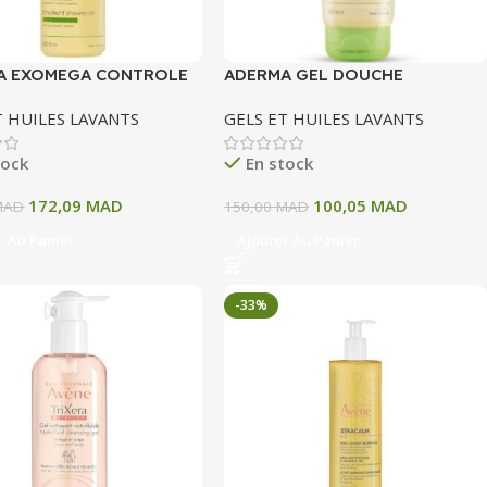
A EXOMEGA CONTROLE
ADERMA GEL DOUCHE
LAVANTE EMOLLIENTE
SURGRAS ULTRA RICHE 200 Ml
T HUILES LAVANTS
GELS ET HUILES LAVANTS
tock
En stock
172,09
MAD
100,05
MAD
MAD
150,00
MAD
r Au Panier
Ajouter Au Panier
-33%