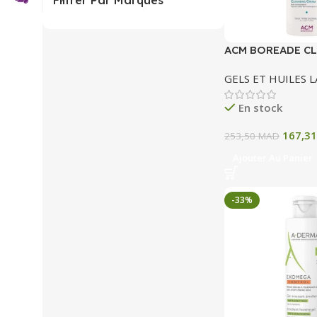
Filtrer Par Marques
ACM BOREADE CL
LAVANTE 200 ML
GELS ET HUILES 
En stock
167,3
253,50
MAD
Ajouter Au Panier
-33%