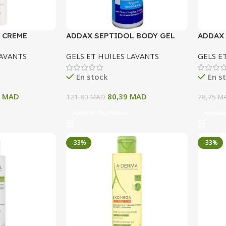
 CREME
ADDAX SEPTIDOL BODY GEL
ADDAX
NETTOYANT PH
NETTO
LAVANTS
GELS ET HUILES LAVANTS
GELS E
PHYSIOLOGIQUE 250 ML
PHYSI
En stock
En s
1
MAD
80,39
MAD
121,80
MAD
78,75
M
Ajouter Au Panier
Ajoute
-33%
-33%