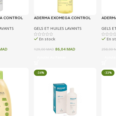
A CONTROL
ADERMA EXOMEGA CONTROL
ADERM
EMOLLIENT
HUILE LAVANTE EMOLLIENTE
HUILE 
LAVANTS
GELS ET HUILES LAVANTS
GELS E
00 ML
ANTI GRATTAGE 200 ML
500 ML
En stock
En s
MAD
86,04
MAD
129,00
MAD
258,00
Ajouter Au Panier
Ajoute
-34%
-33%