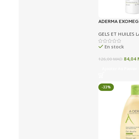
ADERMA EXOMEG
GEL MOUSSANT 
GELS ET HUILES 
VISAGE CORPS 2
En stock
84,04
126,00
MAD
Ajouter Au Panier
-33%