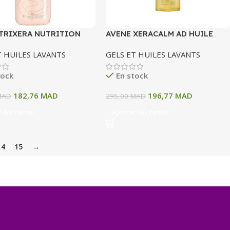
TRIXERA NUTRITION
AVENE XERACALM AD HUILE
TTOYANT NUTRI FLUIDE
LAVANTE RELIPIDANTE 400 ML
T HUILES LAVANTS
GELS ET HUILES LAVANTS
tock
En stock
182,76
MAD
196,77
MAD
MAD
295,00
MAD
r Au Panier
Ajouter Au Panier
14
15
→
+
−