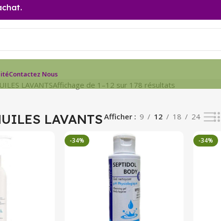
achat.
ité
Contactez Nous
UILES LAVANTS
Affichage de 1–12 sur 178 résultats
HUILES LAVANTS
Afficher
9
12
18
24
-34%
-34%