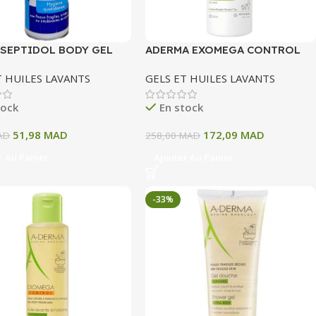
 SEPTIDOL BODY GEL
ADERMA EXOMEGA CONTROL
YANT PH
GEL MOUSSANT EMOLLIENT
T HUILES LAVANTS
GELS ET HUILES LAVANTS
OLOGIQUE125ML
ANTI GRATTAGE 500 ML
tock
En stock
51,98
MAD
172,09
MAD
AD
258,00
MAD
r Au Panier
Ajouter Au Panier
-33%