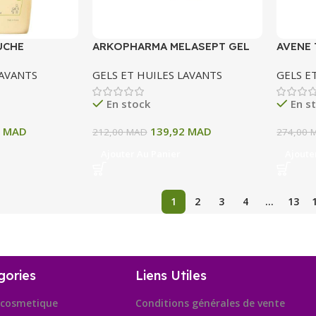
UCHE
ARKOPHARMA MELASEPT GEL
AVENE 
RICHE 500 ML
CORPOREL 500 ML
GEL NE
LAVANTS
GELS ET HUILES LAVANTS
GELS E
400 ML
En stock
En s
5
MAD
139,92
MAD
212,00
MAD
274,00
Ajouter Au Panier
Ajoute
1
2
3
4
…
13
gories
Liens Utiles
cosmetique
Conditions générales de vente