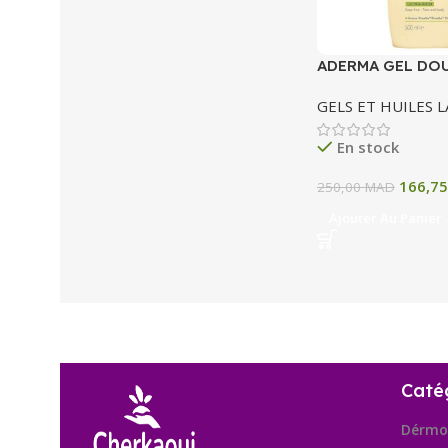
ADERMA GEL DO
SURGRAS ULTRA 
GELS ET HUILES 
En stock
166,7
250,00
MAD
Ajouter Au Panier
Caté
Dérmo