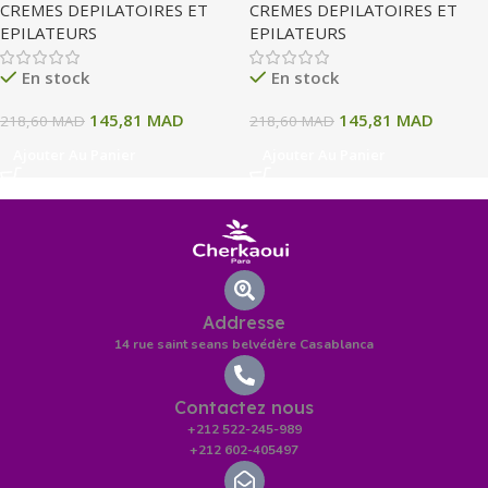
CREMES DEPILATOIRES ET
CREMES DEPILATOIRES ET
EPILATEURS
EPILATEURS
En stock
En stock
145,81
MAD
145,81
MAD
218,60
MAD
218,60
MAD
Ajouter Au Panier
Ajouter Au Panier
Addresse
14 rue saint seans belvédère Casablanca
Contactez nous
+212 522-245-989
+212 602-405497