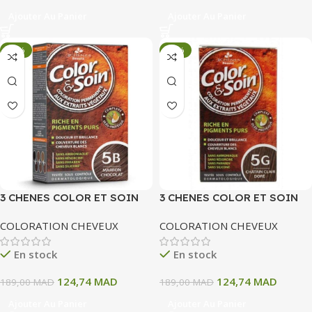
Ajouter Au Panier
Ajouter Au Panier
-34%
-34%
3 CHENES COLOR ET SOIN
3 CHENES COLOR ET SOIN
COLORATION PERMANENTE
COLORATION PERMANENTE
COLORATION CHEVEUX
COLORATION CHEVEUX
5B MARRON CHOCOLAT 135
5G CHATAIN CLAIR DORE 135
ML
ML
En stock
En stock
124,74
MAD
124,74
MAD
189,00
MAD
189,00
MAD
Ajouter Au Panier
Ajouter Au Panier