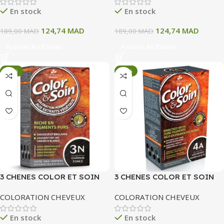
En stock
En stock
124,74
MAD
124,74
MAD
189,00
MAD
189,00
MAD
Ajouter Au Panier
Ajouter Au Panier
-34%
-34%
3 CHENES COLOR ET SOIN
3 CHENES COLOR ET SOIN
COLORATION PERMANENTE
COLORATION PERMANENTE
COLORATION CHEVEUX
COLORATION CHEVEUX
3N CHATAIN FONCE 135 ML
4A MARRON GLACE 135 ML
En stock
En stock