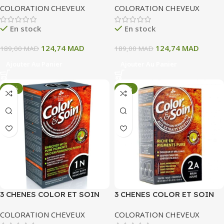
COLORATION CHEVEUX
COLORATION CHEVEUX
11A BLOND SABLE CENDRE
11R ROUGE MYRTILLE 135 ML
135 ML
En stock
En stock
124,74
MAD
124,74
MAD
189,00
MAD
189,00
MAD
Ajouter Au Panier
Ajouter Au Panier
-34%
-34%
3 CHENES COLOR ET SOIN
3 CHENES COLOR ET SOIN
COLORATION PERMANENTE
COLORATION PERMANENTE
COLORATION CHEVEUX
COLORATION CHEVEUX
1N NOIRE EBENE 135 ML
2A BRUN AZURE 135 ML