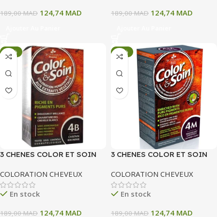
124,74
MAD
124,74
MAD
189,00
MAD
189,00
MAD
Ajouter Au Panier
Ajouter Au Panier
-34%
-34%
3 CHENES COLOR ET SOIN
3 CHENES COLOR ET SOIN
COLORATION PERMANENTE
COLORATION PERMANENTE
COLORATION CHEVEUX
COLORATION CHEVEUX
4B CHATAIN BROWNIE 135
4M CHATAIN ACAJOU 135 ML
ML
En stock
En stock
124,74
MAD
124,74
MAD
189,00
MAD
189,00
MAD