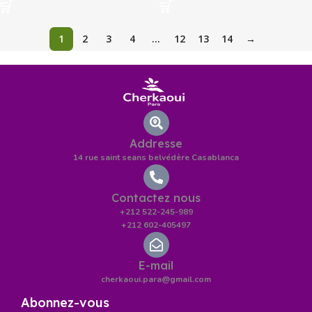
1
2
3
4
…
12
13
14
→
Addresse
14 rue saint seans belvédère Casablanca
Contactez nous
+212 522-245-989
+212 602-405497
E-mail
cherkaoui.para@gmail.com
Abonnez-vous