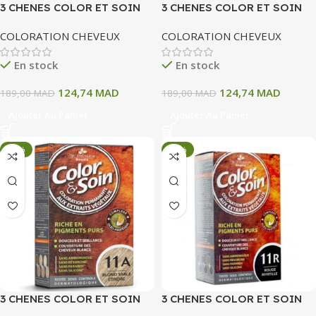
3 CHENES COLOR ET SOIN
3 CHENES COLOR ET SOIN
COLORATION PERMANENTE
COLORATION PERMANENTE
COLORATION CHEVEUX
COLORATION CHEVEUX
10 A BLOND CLAIR CENDRE
10 N BLOND PATINE 135 ML
135 ML
En stock
En stock
124,74
MAD
124,74
MAD
189,00
MAD
189,00
MAD
Ajouter Au Panier
Ajouter Au Panier
-34%
-34%
3 CHENES COLOR ET SOIN
3 CHENES COLOR ET SOIN
COLORATION PERMANENTE
COLORATION PERMANENTE