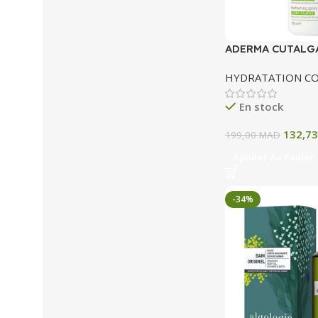
ADERMA CUTALG
RAFRAICHISSAN
HYDRATATION C
CALMANT 100 ML
En stock
132,7
199,00
MAD
Ajouter Au Panier
-34%