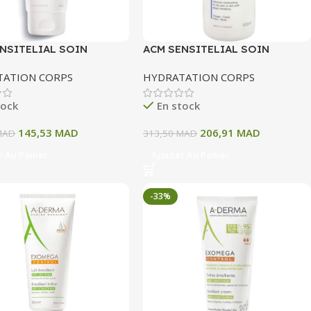
NSITELIAL SOIN
ACM SENSITELIAL SOIN
ENT 200 ML
EMOLLIENT 500 ML
TATION CORPS
HYDRATATION CORPS
tock
En stock
145,53
MAD
206,91
MAD
MAD
313,50
MAD
r Au Panier
Ajouter Au Panier
-33%