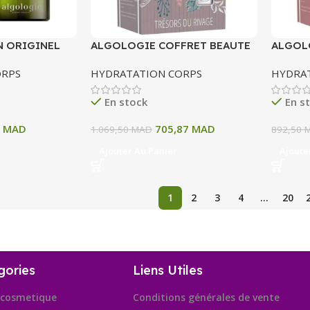
N ORIGINEL
ALGOLOGIE COFFRET BEAUTE
ALGOL
5ML
RIVAGE
TRESOR
ORPS
HYDRATATION CORPS
HYDRA
En stock
En s
1
MAD
705,87
MAD
1.069,50
MAD
892,50
Ajouter Au Panier
Ajoute
1
2
3
4
…
20
gories
Liens Utiles
cosmetique
Conditions générales de vente