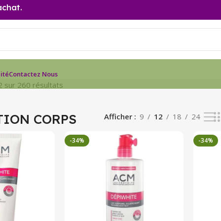
achat.
ité
Contactez Nous
2 sur 260 résultats
TION CORPS
Afficher
9
12
18
24
-34%
-34%