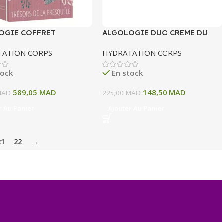
OGIE COFFRET
ALGOLOGIE DUO CREME DU
S DE LA PRESQUILE
LITTORAL 75 ML
TATION CORPS
HYDRATATION CORPS
tock
En stock
589,05
MAD
148,50
MAD
MAD
225,00
MAD
r Au Panier
Ajouter Au Panier
21
22
→
+
−