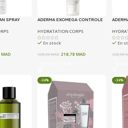
AN SPRAY
ADERMA EXOMEGA CONTROLE
ADERM
T ULTRA
BAUME EMOLLIENT ANTI
LAIT E
ORPS
HYDRATATION CORPS
HYDRA
GRATTAGE 200ML
En stock
En s
3
MAD
218,78
MAD
328,00
MAD
328,00
Ajouter Au Panier
Ajoute
-34%
-34%