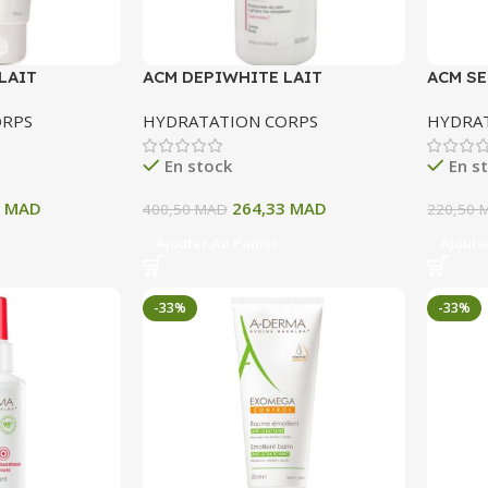
LAIT
ACM DEPIWHITE LAIT
ACM SE
IRCISSANT
CORPOREL ECLAIRCISSANT
EMOLLI
ORPS
HYDRATATION CORPS
HYDRA
500 ML
En stock
En s
1
MAD
264,33
MAD
400,50
MAD
220,50
Ajouter Au Panier
Ajoute
-33%
-33%