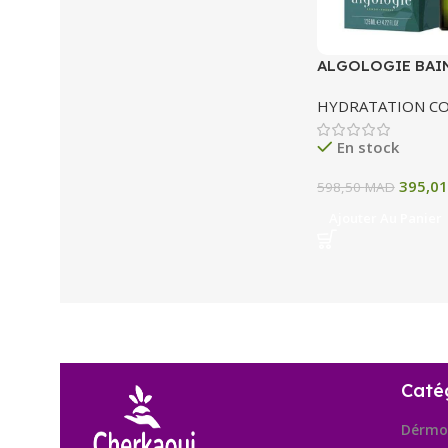
ALGOLOGIE BAI
HUILE CORPS 12
HYDRATATION C
En stock
395,0
598,50
MAD
Ajouter Au Panier
Caté
Dérmo