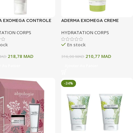
A EXOMEGA CONTROLE
ADERMA EXOMEGA CREME
MOLLIENT 200 ML
EMOLLIENTE ANTI GRATTAGE
TATION CORPS
HYDRATATION CORPS
200ML
tock
En stock
218,78
MAD
210,77
MAD
MAD
316,00
MAD
r Au Panier
Ajouter Au Panier
-34%