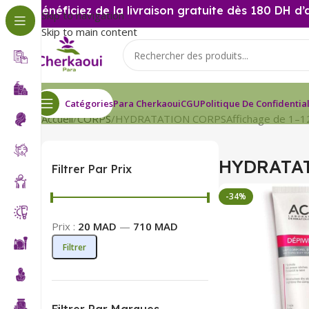
Bénéficiez de la livraison gratuite dès 180 DH d’
Skip to navigation
Skip to main content
Catégories
Para Cherkaoui
CGU
Politique De Confidential
Accueil
CORPS
HYDRATATION CORPS
Affichage de 1–1
HYDRATA
Filtrer Par Prix
-34%
Prix :
20 MAD
—
710 MAD
Filtrer