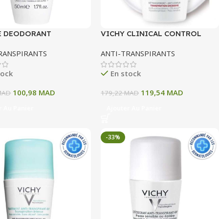
E DEODORANT
VICHY CLINICAL CONTROL
NCE 3 – 50 ML
DETRANSPIRANT EXCESSIVE 96
RANSPIRANTS
ANTI-TRANSPIRANTS
H
tock
En stock
100,98
MAD
119,54
MAD
MAD
179,22
MAD
r Au Panier
Ajouter Au Panier
-33%