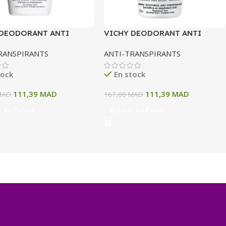
 DEODORANT ANTI
VICHY DEODORANT ANTI
IRANT 48H BILLE
TRANSPIRANT 48H BILLE PEAU
RANSPIRANTS
ANTI-TRANSPIRANTS
SENSIBLE OU EPILEE
tock
En stock
111,39
MAD
111,39
MAD
MAD
167,00
MAD
r Au Panier
Ajouter Au Panier
+
−