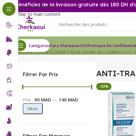
Bénéficiez de la livraison gratuite dès 180 DH d’
Skip to navigation
Skip to main content
Catégories
Para Cherkaoui
CGU
Politique De Confidential
Accueil
DERMOCOSMETIQUE
SOINS DU CORPS
ANTI-
ANTI-TR
Filtrer Par Prix
-33%
Prix :
90 MAD
—
140 MAD
Filtrer