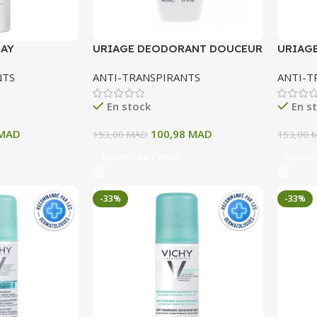
RAY
URIAGE DEODORANT DOUCEUR
URIAG
I
EFFICACITE 24 H50 ML
PUISSA
NTS
ANTI-TRANSPIRANTS
ANTI-T
 ML
En stock
En s
MAD
100,98
MAD
153,00
MAD
153,00
Ajouter Au Panier
Ajoute
-33%
-33%