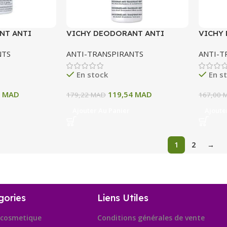
NT ANTI
VICHY DEODORANT ANTI
VICHY
 H ANTI
TRANSPIRANT 48H AEROSOL
TRANSP
NTS
ANTI-TRANSPIRANTS
ANTI-T
S ET JAUNES
125 ML
En stock
En s
4
MAD
119,54
MAD
179,22
MAD
167,00
Ajouter Au Panier
Ajoute
1
2
→
gories
Liens Utiles
cosmetique
Conditions générales de vente