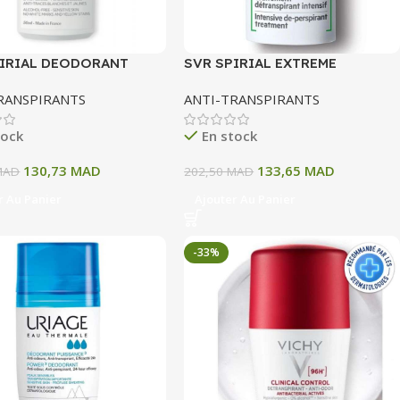
PIRIAL DEODORANT
SVR SPIRIAL EXTREME
N 50 ML
TRAITEMENT DETRANSPIRANT
RANSPIRANTS
ANTI-TRANSPIRANTS
INTENSIF 20ML
tock
En stock
130,73
MAD
133,65
MAD
MAD
202,50
MAD
r Au Panier
Ajouter Au Panier
-33%