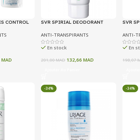
IS CONTROL
SVR SPIRIAL DEODORANT
SVR S
RANSPIRANT
ANTI TRANSPIRANT 48H CREME
ROLL O
NTS
ANTI-TRANSPIRANTS
ANTI-T
50 ML
En stock
En s
2
MAD
132,66
MAD
201,00
MAD
198,07
Ajouter Au Panier
Ajoute
-34%
-34%