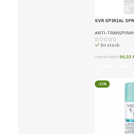
SVR SPIRIAL SP
DEODORANT ANT
ANTI-TRANSPIRA
TRANSPIRANT 75
En stock
96,03
145,50
MAD
Ajouter Au Panier
-33%