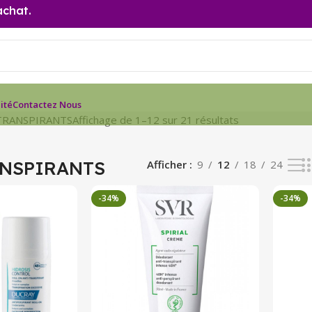
achat.
ité
Contactez Nous
TRANSPIRANTS
Affichage de 1–12 sur 21 résultats
ANSPIRANTS
Afficher
9
12
18
24
-34%
-34%