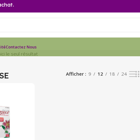
achat.
ité
Contactez Nous
ici le seul résultat
SE
Afficher
9
12
18
24