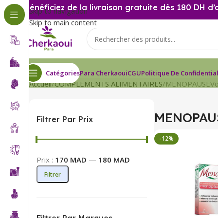
Bénéficiez de la livraison gratuite dès 180 DH d’
Skip to navigation
Skip to main content
Catégories
Para Cherkaoui
CGU
Politique De Confidential
Accueil
COMPLEMENTS ALIMENTAIRES
MENOPAUSE
Vo
MENOPAU
Filtrer Par Prix
-12%
Prix :
170 MAD
—
180 MAD
Filtrer