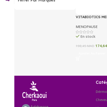
Filtrer Par Marques
VITABIOTICS ME
COMPRIMES
MENOPAUSE
En stock
174,6
198,45
MAD
Ajouter Au Panier
Caté
Dérmo
Cheve
Addresse