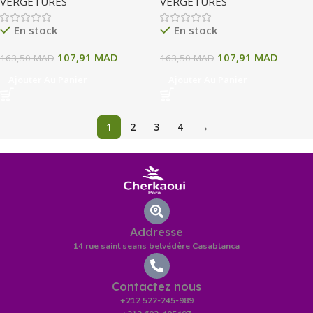
VERGETURES
VERGETURES
En stock
En stock
107,91
MAD
107,91
MAD
163,50
MAD
163,50
MAD
Ajouter Au Panier
Ajouter Au Panier
1
2
3
4
→
Addresse
14 rue saint seans belvédère Casablanca
Contactez nous
+212 522-245-989