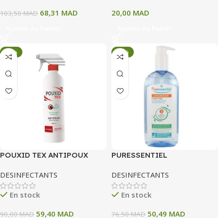
68,31
MAD
20,00
MAD
103,50
MAD
Ajouter Au Panier
Ajouter Au Panier
-34%
-34%
POUXID TEX ANTIPOUX
PURESSENTIEL
SPRAY ENVIRONNEMENT ET
ASSAINISSANT GEL
DESINFECTANTS
DESINFECTANTS
TEXTILES 480 ML
ANTIBACTERIEN AUX 3
HUILES ESSENTIELLES 80
En stock
En stock
ML
59,40
MAD
50,49
MAD
90,00
MAD
76,50
MAD