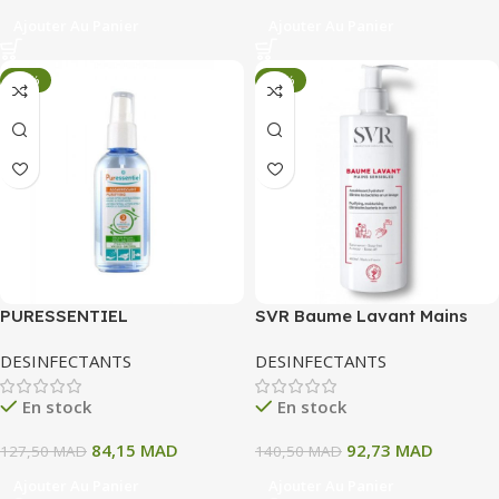
Ajouter Au Panier
Ajouter Au Panier
-34%
-34%
PURESSENTIEL
SVR Baume Lavant Mains
ASSAINISSANT LOTION
Sensibles / 400ML
DESINFECTANTS
DESINFECTANTS
SPRAY ANTIBACTERIEN
MAINS ET SURFACES 3 HE
En stock
En stock
80ML
84,15
MAD
92,73
MAD
127,50
MAD
140,50
MAD
Ajouter Au Panier
Ajouter Au Panier