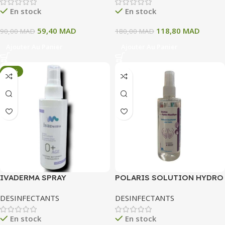
En stock
En stock
59,40
MAD
118,80
MAD
90,00
MAD
180,00
MAD
Ajouter Au Panier
Ajouter Au Panier
-34%
IVADERMA SPRAY
POLARIS SOLUTION HYDRO
ANTISEPTIQUE 125 ML
ALCOOLIQUE 125 ML
DESINFECTANTS
DESINFECTANTS
En stock
En stock