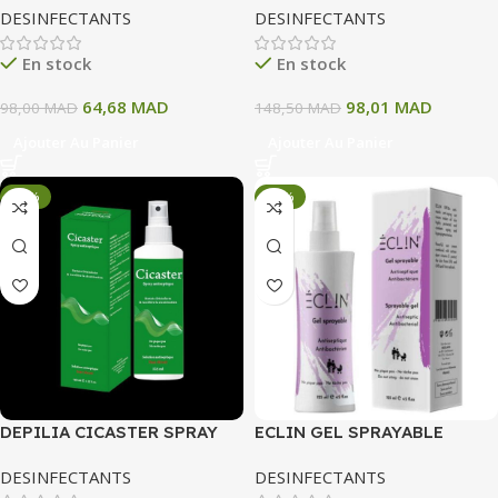
DESINFECTANTS
DESINFECTANTS
200 ML
En stock
En stock
64,68
MAD
98,01
MAD
98,00
MAD
148,50
MAD
Ajouter Au Panier
Ajouter Au Panier
-34%
-34%
DEPILIA CICASTER SPRAY
ECLIN GEL SPRAYABLE
ANTISEPTIQUE 125ML
ANTISEPTIQUE
DESINFECTANTS
DESINFECTANTS
ANTIBACTERIEN 125 ML