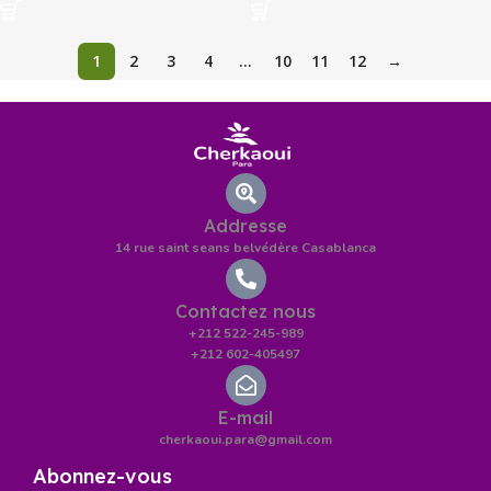
1
2
3
4
…
10
11
12
→
Addresse
14 rue saint seans belvédère Casablanca
Contactez nous
+212 522-245-989
+212 602-405497
E-mail
cherkaoui.para@gmail.com
Abonnez-vous