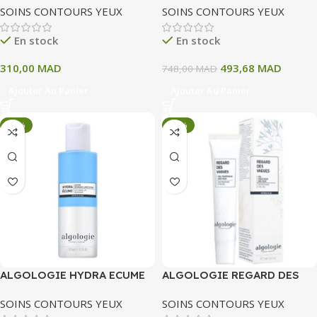
SOINS CONTOURS YEUX
SOINS CONTOURS YEUX
En stock
En stock
310,00
MAD
493,68
MAD
748,00
MAD
Ajouter Au Panier
Ajouter Au Panier
-34%
-34%
ALGOLOGIE HYDRA ECUME
ALGOLOGIE REGARD DES
LOTION DEMAQUILANT
VAGUES GEL FRAICHEUR
SOINS CONTOURS YEUX
SOINS CONTOURS YEUX
YEUX 125 ML
DES YEUX 15 ML