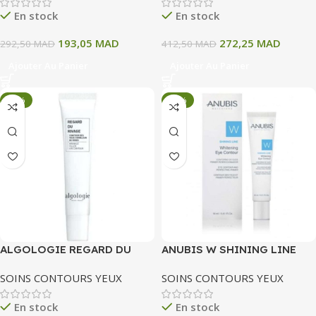
En stock
En stock
193,05
MAD
272,25
MAD
292,50
MAD
412,50
MAD
Ajouter Au Panier
Ajouter Au Panier
-34%
-34%
ALGOLOGIE REGARD DU
ANUBIS W SHINING LINE
RIVAGE 15 ML
CREME ECLAIRCISSANTE
SOINS CONTOURS YEUX
SOINS CONTOURS YEUX
CONTOUR DES YEUX 18 ML
En stock
En stock