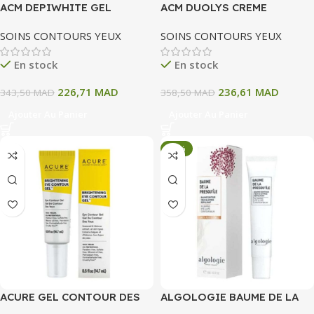
ACM DEPIWHITE GEL
ACM DUOLYS CREME
CONTOUR DE L’OEIL 15 ML
CONTOUR DES YEUX 15 ML
SOINS CONTOURS YEUX
SOINS CONTOURS YEUX
En stock
En stock
226,71
MAD
236,61
MAD
343,50
MAD
358,50
MAD
Ajouter Au Panier
Ajouter Au Panier
-34%
ACURE GEL CONTOUR DES
ALGOLOGIE BAUME DE LA
YEUX 14.7 ML
PRESQU’ILE 15 ML