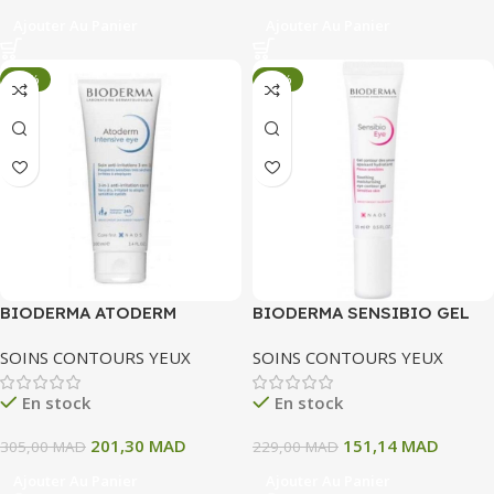
Ajouter Au Panier
Ajouter Au Panier
-34%
-34%
BIODERMA ATODERM
BIODERMA SENSIBIO GEL
INTENSIVE SOIN YEUX ANTI
CONTOUR DES YEUX 15 ML
SOINS CONTOURS YEUX
SOINS CONTOURS YEUX
IRRITATIONS 3 EN1 100 ML
ANTI POCHES
En stock
En stock
201,30
MAD
151,14
MAD
305,00
MAD
229,00
MAD
Ajouter Au Panier
Ajouter Au Panier