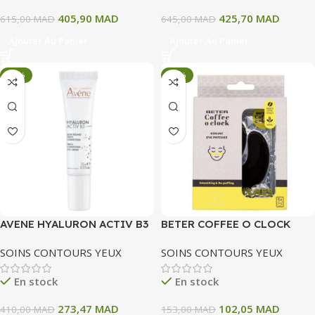
405,90
MAD
425,70
MAD
615,00
MAD
645,00
MAD
Ajouter Au Panier
Ajouter Au Panier
-33%
-33%
AVENE HYALURON ACTIV B3
BETER COFFEE O CLOCK
SOIN REGARD TRIPLE
PATCHES CONTOUR DES
SOINS CONTOURS YEUX
SOINS CONTOURS YEUX
CORRECTION 15 ML
YEUX 10 UNITES REF 22049
En stock
En stock
273,47
MAD
102,05
MAD
410,00
MAD
153,00
MAD