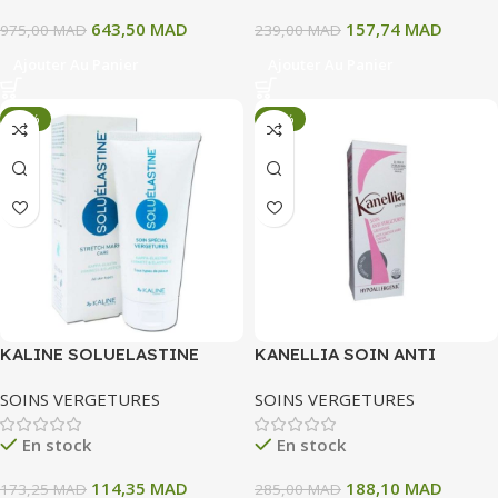
643,50
MAD
157,74
MAD
975,00
MAD
239,00
MAD
Ajouter Au Panier
Ajouter Au Panier
-34%
-34%
KALINE SOLUELASTINE
KANELLIA SOIN ANTI
SOIN SPECIALE
VERGETURE GROSSESSE
SOINS VERGETURES
SOINS VERGETURES
VERGETURES 200 ML
200 ML
En stock
En stock
114,35
MAD
188,10
MAD
173,25
MAD
285,00
MAD