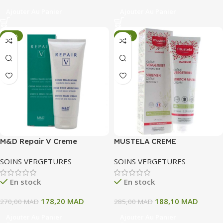
Ajouter Au Panier
Ajouter Au Panier
-34%
-34%
M&D Repair V Creme
MUSTELA CREME
Vergetures 200Ml
PREVENTION VERGETURES 3
SOINS VERGETURES
SOINS VERGETURES
EN 1 – TUBE DE 150 ML
En stock
En stock
178,20
MAD
188,10
MAD
270,00
MAD
285,00
MAD
Ajouter Au Panier
Ajouter Au Panier