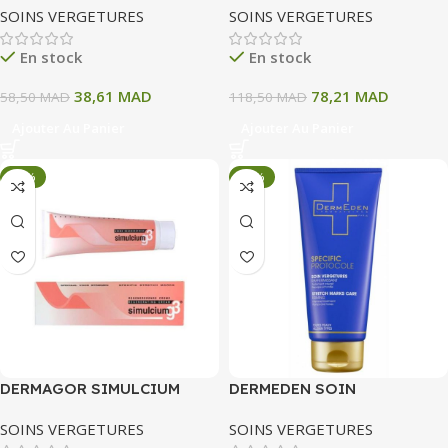
SOINS VERGETURES
SOINS VERGETURES
En stock
En stock
38,61
MAD
78,21
MAD
58,50
MAD
118,50
MAD
Ajouter Au Panier
Ajouter Au Panier
-34%
-34%
DERMAGOR SIMULCIUM
DERMEDEN SOIN
CREME 100 ML
VERGETURES
SOINS VERGETURES
SOINS VERGETURES
RAFFERMISSANT 200 ML