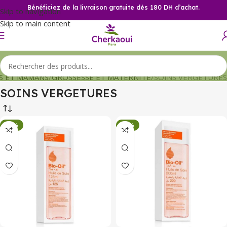
Bénéficiez de la livraison gratuite dès 180 DH d’achat.
Skip to navigation
Skip to main content
S ET MAMANS
GROSSESSE ET MATERNITE
SOINS VERGETURES
SOINS VERGETURES
-34%
-34%