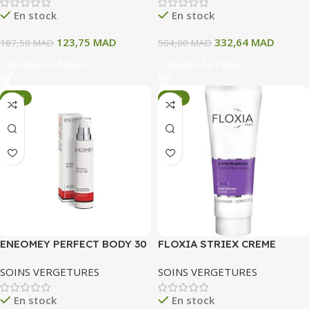
En stock
En stock
123,75
MAD
332,64
MAD
187,50
MAD
504,00
MAD
Ajouter Au Panier
Ajouter Au Panier
-34%
-34%
ENEOMEY PERFECT BODY 30
FLOXIA STRIEX CREME
-150 ML
VERGETURES 125 ML
SOINS VERGETURES
SOINS VERGETURES
En stock
En stock