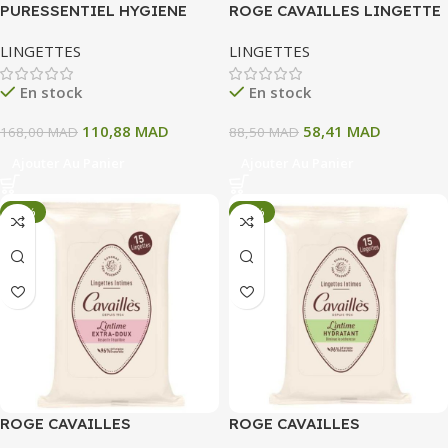
PURESSENTIEL HYGIENE
ROGE CAVAILLES LINGETTE
INTIME LINGETTES INTIMES
INTIME AVEC ANTI
LINGETTES
LINGETTES
25 UNITES
BACTERIEN 15 UNITES
En stock
En stock
110,88
MAD
58,41
MAD
168,00
MAD
88,50
MAD
Ajouter Au Panier
Ajouter Au Panier
-34%
-34%
ROGE CAVAILLES
ROGE CAVAILLES
LINGETTES INTIME EXTRA
LINGETTES INTIME SPECIAL