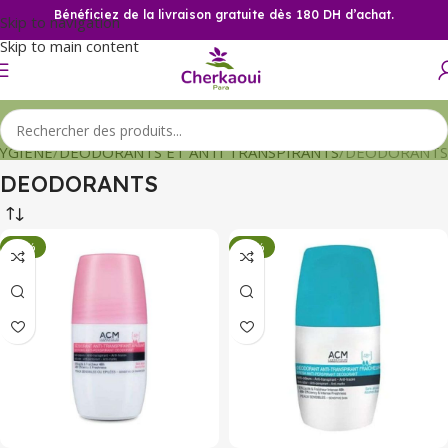
Bénéficiez de la livraison gratuite dès 180 DH d’achat.
Skip to navigation
Skip to main content
YGIENE
DEODORANTS ET ANTI TRANSPIRANTS
DEODORANTS
DEODORANTS
-34%
-34%