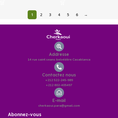
1
2
3
4
5
6
→
Addresse
14 rue saint seans belvédère Casablanca
Contactez nous
+212 522-245-989
+212 602-405497
E-mail
cherkaoui.para@gmail.com
Abonnez-vous