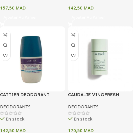
157,50
MAD
142,50
MAD
Ajouter Au Panier
Ajouter Au Panier
CATTIER DEODORANT
CAUDALIE VINOFRESH
FRAICHEUR MARINE ALOE
DEODORANT STICK
DEODORANTS
DEODORANTS
VERA ET SAUGE 50 ML
NATUREL 50 ML
En stock
En stock
142,50
MAD
170,50
MAD