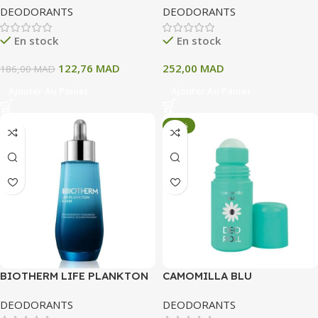
DEODORANTS
DEODORANTS
50 ML
ON 48H 75 ML
En stock
En stock
122,76
MAD
252,00
MAD
186,00
MAD
Ajouter Au Panier
Ajouter Au Panier
-34%
BIOTHERM LIFE PLANKTON
CAMOMILLA BLU
ELIXIR 50 ML
DEODORANT ROLL 50ML
DEODORANTS
DEODORANTS