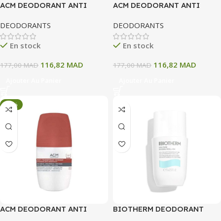
ACM DEODORANT ANTI
ACM DEODORANT ANTI
TRANSPIRANT APAISANT
TRANSPIRANT FRAICHEUR
DEODORANTS
DEODORANTS
48H 50 ML
48H 50 ML
En stock
En stock
116,82
MAD
116,82
MAD
177,00
MAD
177,00
MAD
Ajouter Au Panier
Ajouter Au Panier
-34%
ACM DEODORANT ANTI
BIOTHERM DEODORANT
TRANSPIRANT INTENSIF 72H
DEO INVISIBLE PURE ROLL