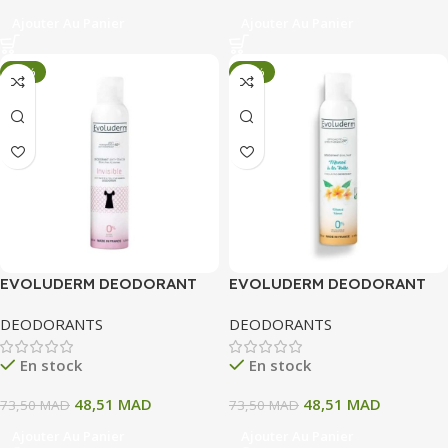
Ajouter Au Panier
Ajouter Au Panier
-34%
-34%
EVOLUDERM DEODORANT
EVOLUDERM DEODORANT
ANTI TRANSPIRANT 48H
MONOI A LA FOLIE
DEODORANTS
DEODORANTS
INVISIBLE 200ML
EFFICACITE 24H 200ML
En stock
En stock
48,51
MAD
48,51
MAD
73,50
MAD
73,50
MAD
Ajouter Au Panier
Ajouter Au Panier