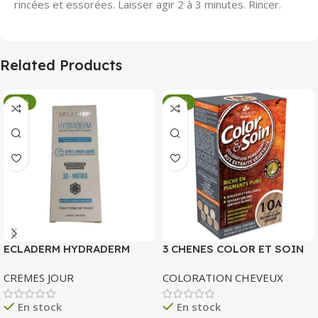
rincées et essorées. Laisser agir 2 à 3 minutes. Rincer.
Related Products
-34%
-34%
ECLADERM HYDRADERM
3 CHENES COLOR ET SOIN
CREME HYDRATANTE
COLORATION PERMANENTE
CREMES JOUR
COLORATION CHEVEUX
INTENSE 72H 50 ML
10 A BLOND CLAIR CENDRE
135 ML
En stock
En stock