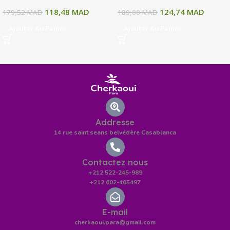
118,48
MAD
124,74
MAD
179,52
MAD
189,00
MAD
Ajouter Au Panier
Ajouter Au Panier
Addresse
14 rue saint seans belvédère Casablanca
Contactez nous
+212 522-245-989
+212 602-405497
E-mail
cherkaoui.para@gmail.com