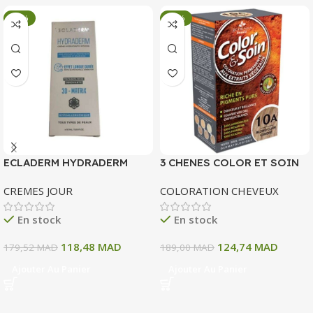
-34%
-34%
ECLADERM HYDRADERM
3 CHENES COLOR ET SOIN
CREME HYDRATANTE
COLORATION PERMANENTE
CREMES JOUR
COLORATION CHEVEUX
INTENSE 72H 50 ML
10 A BLOND CLAIR CENDRE
135 ML
En stock
En stock
118,48
MAD
124,74
MAD
179,52
MAD
189,00
MAD
Ajouter Au Panier
Ajouter Au Panier