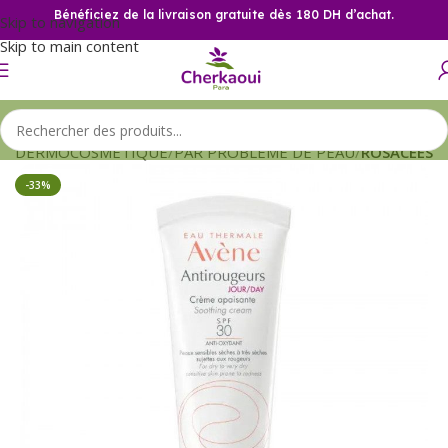
Bénéficiez de la livraison gratuite dès 180 DH d’achat.
Skip to navigation
Skip to main content
il
DERMOCOSMETIQUE
PAR PROBLEME DE PEAU
ROSACEES
-33%