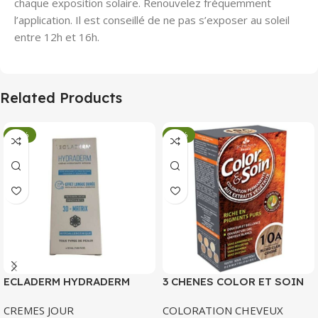
chaque exposition solaire. Renouvelez fréquemment
l’application. Il est conseillé de ne pas s’exposer au soleil
entre 12h et 16h.
Related Products
-34%
-34%
ECLADERM HYDRADERM
3 CHENES COLOR ET SOIN
CREME HYDRATANTE
COLORATION PERMANENTE
CREMES JOUR
COLORATION CHEVEUX
INTENSE 72H 50 ML
10 A BLOND CLAIR CENDRE