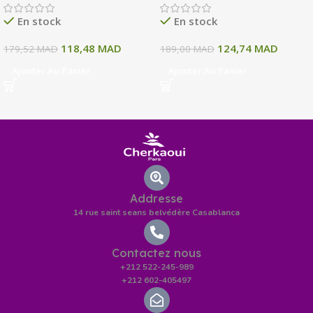
135 ML
En stock
En stock
118,48
MAD
124,74
MAD
179,52
MAD
189,00
MAD
Ajouter Au Panier
Ajouter Au Panier
Addresse
14 rue saint seans belvédère Casablanca
Contactez nous
+212 522-245-989
+212 602-405497