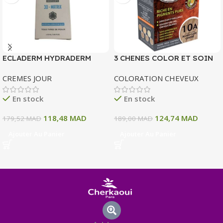
ECLADERM HYDRADERM
3 CHENES COLOR ET SOIN
CREME HYDRATANTE
COLORATION PERMANENTE
CREMES JOUR
COLORATION CHEVEUX
INTENSE 72H 50 ML
10 A BLOND CLAIR CENDRE
135 ML
En stock
En stock
118,48
MAD
124,74
MAD
179,52
MAD
189,00
MAD
Ajouter Au Panier
Ajouter Au Panier