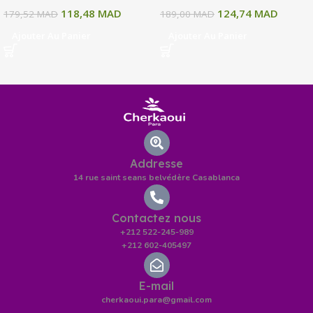
118,48
MAD
124,74
MAD
179,52
MAD
189,00
MAD
Ajouter Au Panier
Ajouter Au Panier
Addresse
14 rue saint seans belvédère Casablanca
Contactez nous
+212 522-245-989
+212 602-405497
E-mail
cherkaoui.para@gmail.com