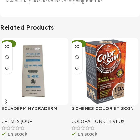
lavant à la place de votre shampoing habituel
Related Products
-34%
-34%
ECLADERM HYDRADERM
3 CHENES COLOR ET SOIN
CREME HYDRATANTE
COLORATION PERMANENTE
CREMES JOUR
COLORATION CHEVEUX
INTENSE 72H 50 ML
10 A BLOND CLAIR CENDRE
135 ML
En stock
En stock