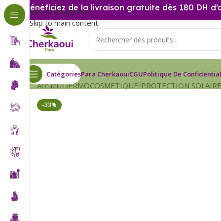
Bénéficiez de la livraison gratuite dès 180 DH d’
Skip to navigation
Skip to main content
Catégories
Para Cherkaoui
CGU
Politique De Confidential
Accueil
DERMOCOSMETIQUE
PROTECTION SOLAIR
-33%