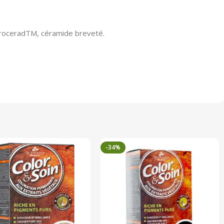
ProceradTM, céramide breveté.
-34%