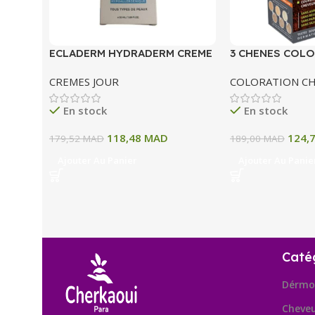
ECLADERM HYDRADERM CREME
3 CHENES COLO
HYDRATANTE INTENSE 72H 50
COLORATION P
CREMES JOUR
COLORATION C
ML
A BLOND CLAIR
En stock
En stock
118,48
MAD
124,
179,52
MAD
189,00
MAD
Ajouter Au Panier
Ajouter Au Panie
Caté
Dérmo
Cheve