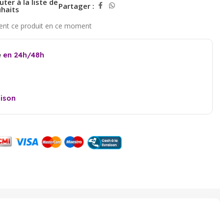
uter à la liste de
Partager :
haits
e
en 24h/48h
aison