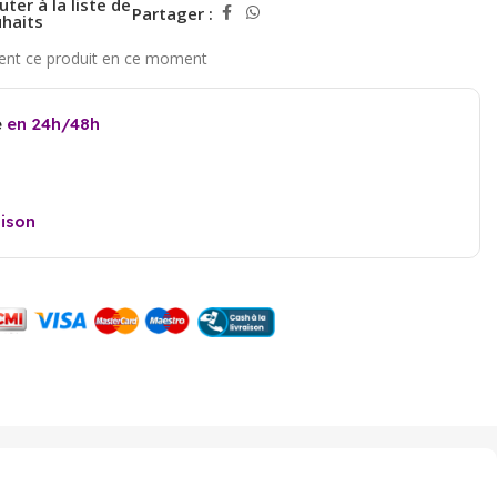
uter à la liste de
Partager :
haits
e
en 24h/48h
aison