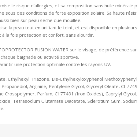
e le risque d’allergies, et sa composition sans huile minérale pe
ous des conditions de forte exposition solaire. Sa haute résistanc
 aussi bien sur peau sèche que mouillée.
ise la peau tout en unifiant le teint, et est disponible en plusieu
à la fois protection et confort, sans alourdir.
OTOPROTECTOR FUSION WATER sur le visage, de préférence sur
 chaque baignade ou activité sportive.
garantir une protection optimale contre les rayons UV.
ylate, Ethylhexyl Triazone, Bis-Ethylhexyloxyphenol Methoxyphen
 Propanediol, Arginine, Pentylene Glycol, Glyceryl Oleate, CI 7749
Crosspolymer, Parfum, CI 77491 (Iron Oxides), Caprylyl Glycol,
oxide, Tetrasodium Glutamate Diacetate, Sclerotium Gum, Sodiu
e.