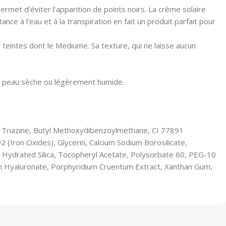
rmet d’éviter l’apparition de points noirs. La crème solaire
e à l’eau et à la transpiration en fait un produit parfait pour
rs teintes dont le Mediume. Sa texture, qui ne laisse aucun
 peau sèche ou légèrement humide.
yl Triazine, Butyl Methoxydibenzoylmethane, CI 77891
2 (Iron Oxides), Glycerin, Calcium Sodium Borosilicate,
 Hydrated Silica, Tocopheryl Acetate, Polysorbate 60, PEG-10
m Hyaluronate, Porphyridium Cruentum Extract, Xanthan Gum,