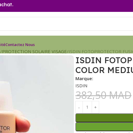
achat.
ité
Contactez Nous
E
PROTECTION SOLAIRE VISAGE
ISDIN FOTOPROTECTOR FUS
ISDIN FOTO
COLOR MEDI
Marque:
ISDIN
382,50
MAD