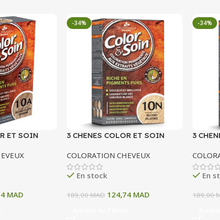
-34%
-34%
R ET SOIN
3 CHENES COLOR ET SOIN
3 CHEN
ERMANENTE 10
COLORATION PERMANENTE 10
COLOR
HEVEUX
COLORATION CHEVEUX
COLOR
 CENDRE 135 ML
N BLOND PATINE 135 ML
11A BL
ML
En stock
En s
74
MAD
124,74
MAD
189,00
MAD
189,00
r
Ajouter Au Panier
Ajoute