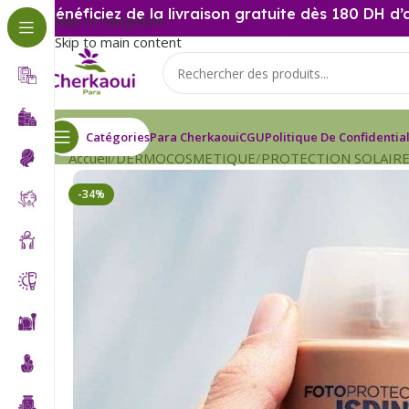
Bénéficiez de la livraison gratuite dès 180 DH d’
Skip to navigation
Skip to main content
Catégories
Para Cherkaoui
CGU
Politique De Confidential
Accueil
DERMOCOSMETIQUE
PROTECTION SOLAIR
-34%