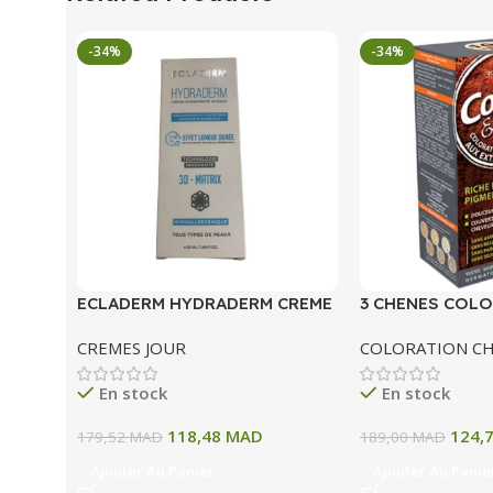
-34%
-34%
ECLADERM HYDRADERM CREME
3 CHENES COLO
HYDRATANTE INTENSE 72H 50
COLORATION P
CREMES JOUR
COLORATION C
ML
A BLOND CLAIR
En stock
En stock
118,48
MAD
124,
179,52
MAD
189,00
MAD
Ajouter Au Panier
Ajouter Au Panie