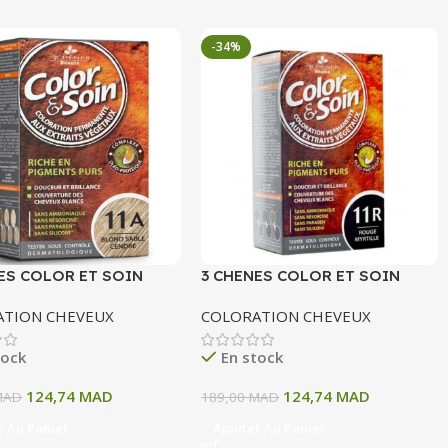
-34%
ES COLOR ET SOIN
3 CHENES COLOR ET SOIN
ATION PERMANENTE
COLORATION PERMANENTE
ATION CHEVEUX
COLORATION CHEVEUX
OND SABLE CENDRE 135
11R ROUGE MYRTILLE 135 ML
tock
En stock
124,74
MAD
124,74
MAD
MAD
189,00
MAD
r Au Panier
Ajouter Au Panier