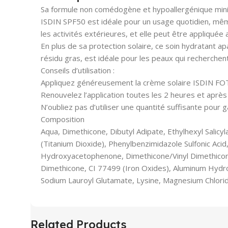
Sa formule non comédogène et hypoallergénique minimis
ISDIN SPF50 est idéale pour un usage quotidien, même s
les activités extérieures, et elle peut être appliquée
En plus de sa protection solaire, ce soin hydratant apa
résidu gras, est idéale pour les peaux qui recherchent 
Conseils d’utilisation :
Appliquez généreusement la crème solaire ISDIN F
Renouvelez l’application toutes les 2 heures et après
N’oubliez pas d’utiliser une quantité suffisante pour 
Composition
Aqua, Dimethicone, Dibutyl Adipate, Ethylhexyl Salic
(Titanium Dioxide), Phenylbenzimidazole Sulfonic Acid,
Hydroxyacetophenone, Dimethicone/Vinyl Dimethicone 
Dimethicone, CI 77499 (Iron Oxides), Aluminum Hydr
Sodium Lauroyl Glutamate, Lysine, Magnesium Chlorid
Related Products