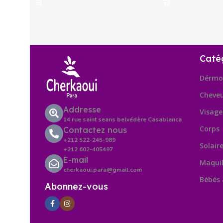
Caté
Dérmo
Cheve
Addresse
Visage
14 rue saint seans belvédère Casablanca
Corps
Contactez nous
+212 522-245-989
Solair
+212 602-405497
E-mail
Maquil
cherkaoui.para@gmail.com
Bébés
Abonnez-vous