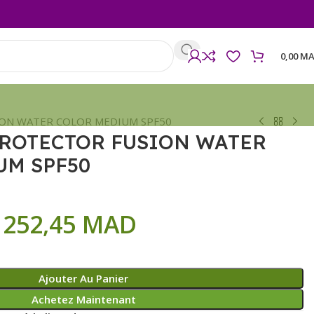
0,00
MA
ION WATER COLOR MEDIUM SPF50
PROTECTOR FUSION WATER
UM SPF50
252,45
MAD
Ajouter Au Panier
Achetez Maintenant