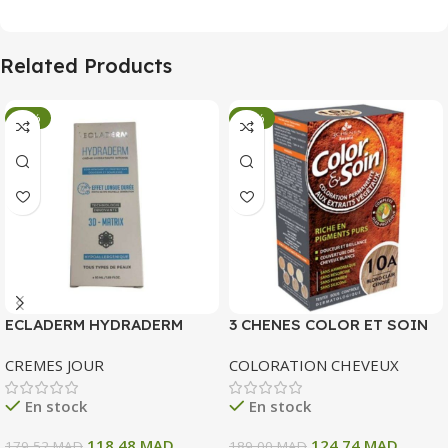
Related Products
-34%
-34%
ECLADERM HYDRADERM
3 CHENES COLOR ET SOIN
CREME HYDRATANTE
COLORATION PERMANENTE
CREMES JOUR
COLORATION CHEVEUX
INTENSE 72H 50 ML
10 A BLOND CLAIR CENDRE
135 ML
En stock
En stock
118,48
MAD
124,74
MAD
179,52
MAD
189,00
MAD