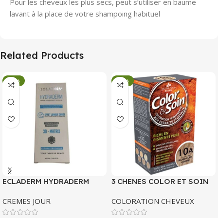
Pour les cheveux les plus secs, peut s’utiliser en baume
lavant à la place de votre shampoing habituel
Related Products
-34%
-34%
ECLADERM HYDRADERM
3 CHENES COLOR ET SOIN
CREME HYDRATANTE
COLORATION PERMANENTE
CREMES JOUR
COLORATION CHEVEUX
INTENSE 72H 50 ML
10 A BLOND CLAIR CENDRE
135 ML