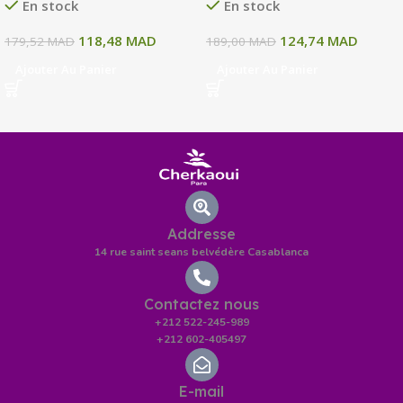
En stock
En stock
118,48
MAD
124,74
MAD
179,52
MAD
189,00
MAD
Ajouter Au Panier
Ajouter Au Panier
Addresse
14 rue saint seans belvédère Casablanca
Contactez nous
+212 522-245-989
+212 602-405497
E-mail