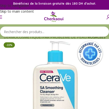
Bénéficiez de la livraison gratuite dès 180 DH d’achat.
Skip to navigation
Skip to main content
il
DERMOCOSMETIQUE
PAR PROBLEME DE PEAU
ROSACEES
-33%