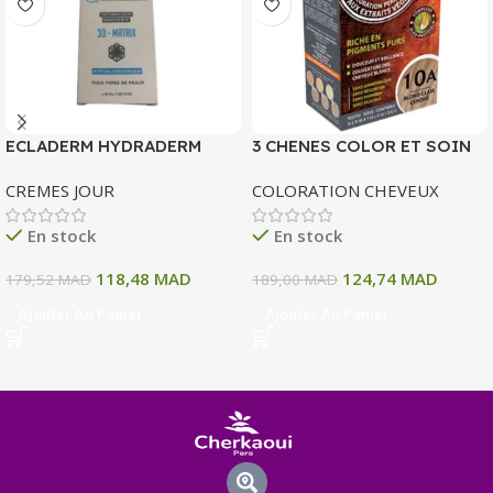
ECLADERM HYDRADERM
3 CHENES COLOR ET SOIN
CREME HYDRATANTE
COLORATION PERMANENTE
CREMES JOUR
COLORATION CHEVEUX
INTENSE 72H 50 ML
10 A BLOND CLAIR CENDRE
135 ML
En stock
En stock
118,48
MAD
124,74
MAD
179,52
MAD
189,00
MAD
Ajouter Au Panier
Ajouter Au Panier