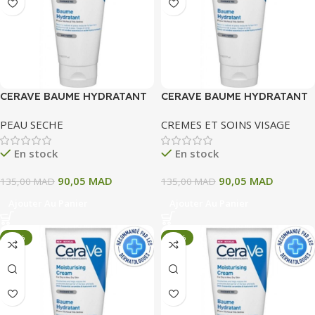
CERAVE BAUME HYDRATANT
CERAVE BAUME HYDRATANT
177 ML
177 ML
PEAU SECHE
CREMES ET SOINS VISAGE
En stock
En stock
90,05
MAD
90,05
MAD
135,00
MAD
135,00
MAD
Ajouter Au Panier
Ajouter Au Panier
-33%
-33%