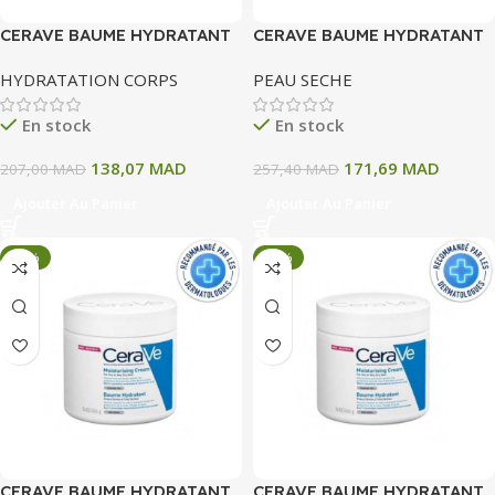
CERAVE BAUME HYDRATANT
CERAVE BAUME HYDRATANT
340G
454ML
HYDRATATION CORPS
PEAU SECHE
En stock
En stock
138,07
MAD
171,69
MAD
207,00
MAD
257,40
MAD
Ajouter Au Panier
Ajouter Au Panier
-33%
-33%
CERAVE BAUME HYDRATANT
CERAVE BAUME HYDRATANT