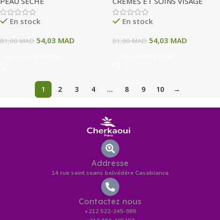
PEAU SECHE
CREMES ET SOINS VISAGE
En stock
En stock
54,03
MAD
54,03
MAD
81,00
MAD
81,00
MAD
Ajouter Au Panier
Ajouter Au Panier
1
2
3
4
…
8
9
10
→
Addresse
14 rue saint seans belvédère Casablanca
Contactez nous
+212 522-245-989