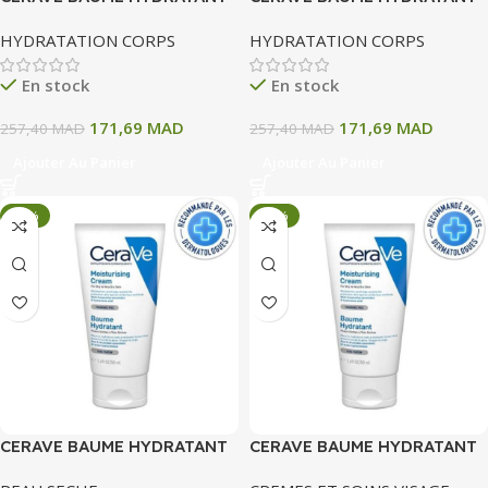
454ML
454ML
HYDRATATION CORPS
HYDRATATION CORPS
En stock
En stock
171,69
MAD
171,69
MAD
257,40
MAD
257,40
MAD
Ajouter Au Panier
Ajouter Au Panier
-33%
-33%
CERAVE BAUME HYDRATANT
CERAVE BAUME HYDRATANT
50 ML
50 ML