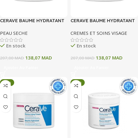
CERAVE BAUME HYDRATANT
CERAVE BAUME HYDRATANT
340G
340G
PEAU SECHE
CREMES ET SOINS VISAGE
En stock
En stock
138,07
MAD
138,07
MAD
207,00
MAD
207,00
MAD
Ajouter Au Panier
Ajouter Au Panier
-33%
-33%