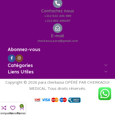
Contactez nous
+212 522-245-989
+212 602-405497
E-mail
cherkaoui.para@gmail.com
Abonnez-vous
Catégories
Liens Utiles
Copyright © 2026 para cherkaoui OPÉRÉ PAR CHERKAOUI
MEDICAL. Tous droits réservés.
0
Comparer
Panier