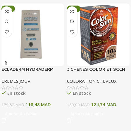
-34%
-34%
ECLADERM HYDRADERM
3 CHENES COLOR ET SOIN
CREME HYDRATANTE
COLORATION PERMANENTE
CREMES JOUR
COLORATION CHEVEUX
INTENSE 72H 50 ML
10 A BLOND CLAIR CENDRE
135 ML
En stock
En stock
118,48
MAD
124,74
MAD
179,52
MAD
189,00
MAD
Ajouter Au Panier
Ajouter Au Panier