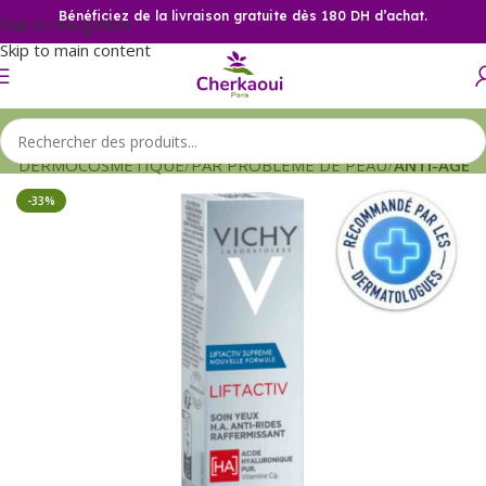
Bénéficiez de la livraison gratuite dès 180 DH d’achat.
Skip to navigation
Skip to main content
il
DERMOCOSMETIQUE
PAR PROBLEME DE PEAU
ANTI-AGE
-33%