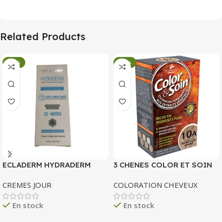
Related Products
-34%
-34%
ECLADERM HYDRADERM
3 CHENES COLOR ET SOIN
CREME HYDRATANTE
COLORATION PERMANENTE
CREMES JOUR
COLORATION CHEVEUX
INTENSE 72H 50 ML
10 A BLOND CLAIR CENDRE
135 ML
En stock
En stock