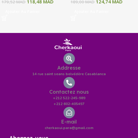
118,48
MAD
124,74
MAD
179,52
MAD
189,00
MAD
Ajouter Au Panier
Ajouter Au Panier
Addresse
14 rue saint seans belvédère Casablanca
Contactez nous
+212 522-245-989
+212 602-405497
E-mail
cherkaoui.para@gmail.com