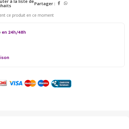
uter à la liste de
Partager :
haits
e
en 24h/48h
aison