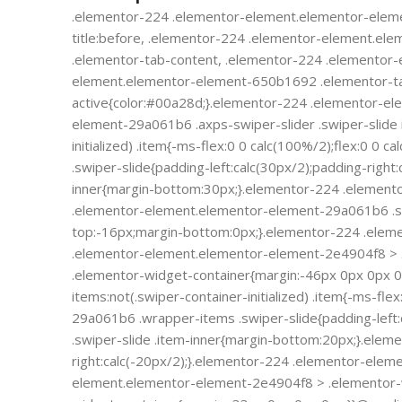
.elementor-224 .elementor-element.elementor-elem
title:before, .elementor-224 .elementor-element.e
.elementor-tab-content, .elementor-224 .elementor
element.elementor-element-650b1692 .elementor-tab
active{color:#00a28d;}.elementor-224 .elementor-e
element-29a061b6 .axps-swiper-slider .swiper-slide
initialized) .item{-ms-flex:0 0 calc(100%/2);flex:0
.swiper-slide{padding-left:calc(30px/2);padding-rig
inner{margin-bottom:30px;}.elementor-224 .elemento
.elementor-element.elementor-element-29a061b6 .sw
top:-16px;margin-bottom:0px;}.elementor-224 .elem
.elementor-element.elementor-element-2e4904f8 > 
.elementor-widget-container{margin:-46px 0px 0px
items:not(.swiper-container-initialized) .item{-ms-f
29a061b6 .wrapper-items .swiper-slide{padding-left
.swiper-slide .item-inner{margin-bottom:20px;}.ele
right:calc(-20px/2);}.elementor-224 .elementor-ele
element.elementor-element-2e4904f8 > .elementor-w