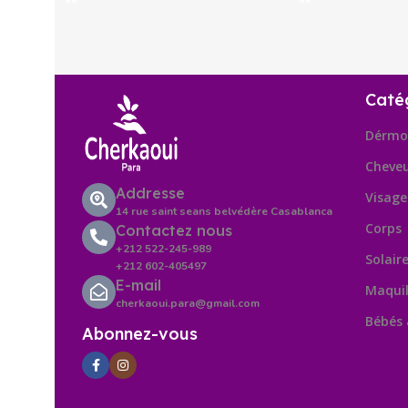
Caté
Dérmo
Cheve
Addresse
Visage
14 rue saint seans belvédère Casablanca
Corps
Contactez nous
+212 522-245-989
Solair
+212 602-405497
E-mail
Maquil
cherkaoui.para@gmail.com
Bébés
Abonnez-vous