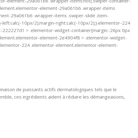
or-element-29a061b6 .wrapper-items:not(.swiper-container-
tor-element.elementor-element-29a061b6 .wrapper-items
ement-29a061b6 .wrapper-items .swiper-slide .item-
ft:calc(-10px/2);margin-right:calc(-10px/2);}.elementor-224
-222227d1 > .elementor-widget-container{margin:-26px 0px
element.elementor-element-2e4904f8 > .elementor-widget-
.elementor-224 .elementor-element.elementor-element-
naison de puissants actifs dermatologiques tels que le
semble, ces ingrédients aident à réduire les démangeaisons,