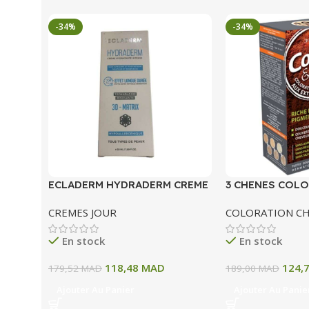
-34%
-34%
ECLADERM HYDRADERM CREME
3 CHENES COLO
HYDRATANTE INTENSE 72H 50
COLORATION P
CREMES JOUR
COLORATION C
ML
A BLOND CLAIR
En stock
En stock
118,48
MAD
124,
179,52
MAD
189,00
MAD
Ajouter Au Panier
Ajouter Au Panie