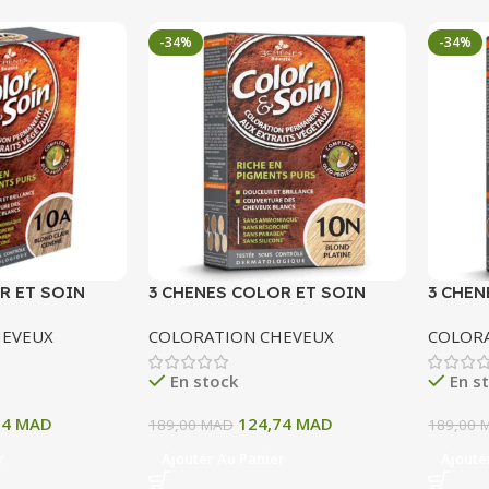
-34%
-34%
R ET SOIN
3 CHENES COLOR ET SOIN
3 CHEN
ERMANENTE 10
COLORATION PERMANENTE 10
COLOR
HEVEUX
COLORATION CHEVEUX
COLOR
 CENDRE 135 ML
N BLOND PATINE 135 ML
11A BL
ML
En stock
En s
74
MAD
124,74
MAD
189,00
MAD
189,00
r
Ajouter Au Panier
Ajoute