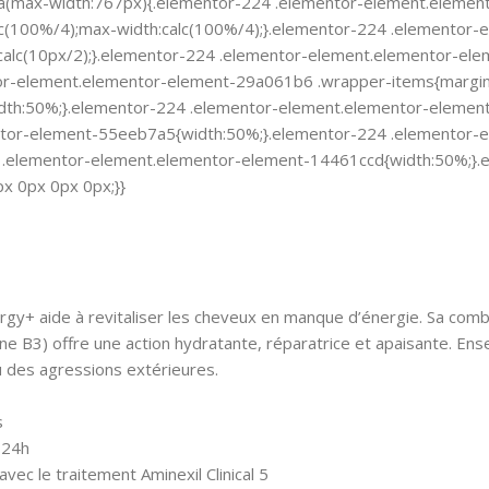
a(max-width:767px){.elementor-224 .elementor-element.element
 0 calc(100%/4);max-width:calc(100%/4);}.elementor-224 .elemen
ht:calc(10px/2);}.elementor-224 .elementor-element.elementor-el
r-element.elementor-element-29a061b6 .wrapper-items{margin-le
dth:50%;}.elementor-224 .elementor-element.elementor-element
ntor-element-55eeb7a5{width:50%;}.elementor-224 .elementor-
4 .elementor-element.elementor-element-14461ccd{width:50%;}
x 0px 0px 0px;}}
gy+ aide à revitaliser les cheveux en manque d’énergie. Sa combi
ne B3) offre une action hydratante, réparatrice et apaisante. En
elu des agressions extérieures.
s
 24h
avec le traitement Aminexil Clinical 5