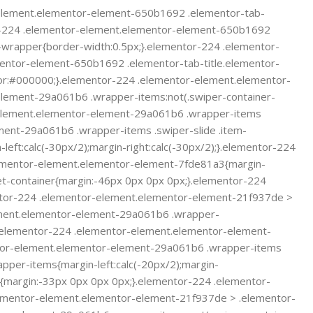
-element.elementor-element-650b1692 .elementor-tab-
tor-224 .elementor-element.elementor-element-650b1692
wrapper{border-width:0.5px;}.elementor-224 .elementor-
entor-element-650b1692 .elementor-tab-title.elementor-
or:#000000;}.elementor-224 .elementor-element.elementor-
element-29a061b6 .wrapper-items:not(.swiper-container-
tor-element.elementor-element-29a061b6 .wrapper-items
ement-29a061b6 .wrapper-items .swiper-slide .item-
ft:calc(-30px/2);margin-right:calc(-30px/2);}.elementor-224
elementor-element.elementor-element-7fde81a3{margin-
-container{margin:-46px 0px 0px 0px;}.elementor-224
ntor-224 .elementor-element.elementor-element-21f937de >
ement.elementor-element-29a061b6 .wrapper-
4);}.elementor-224 .elementor-element.elementor-element-
mentor-element.elementor-element-29a061b6 .wrapper-items
per-items{margin-left:calc(-20px/2);margin-
{margin:-33px 0px 0px 0px;}.elementor-224 .elementor-
lementor-element.elementor-element-21f937de > .elementor-