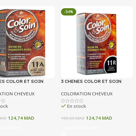
-34%
ES COLOR ET SOIN
3 CHENES COLOR ET SOIN
ATION PERMANENTE
COLORATION PERMANENTE
ATION CHEVEUX
COLORATION CHEVEUX
OND SABLE CENDRE 135
11R ROUGE MYRTILLE 135 ML
tock
En stock
124,74
MAD
124,74
MAD
MAD
189,00
MAD
r Au Panier
Ajouter Au Panier