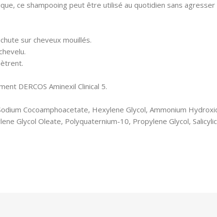
ue, ce shampooing peut être utilisé au quotidien sans agresser l
chute sur cheveux mouillés.
chevelu.
nètrent.
ement DERCOS Aminexil Clinical 5.
d, Sodium Cocoamphoacetate, Hexylene Glycol, Ammonium Hydroxid
ene Glycol Oleate, Polyquaternium-10, Propylene Glycol, Salicyli