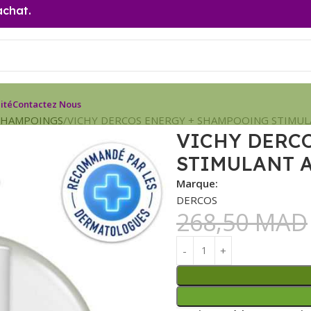
achat.
ité
Contactez Nous
SHAMPOINGS
VICHY DERCOS ENERGY + SHAMPOOING STIMUL
VICHY DERC
STIMULANT A
Marque:
DERCOS
268,50
MAD