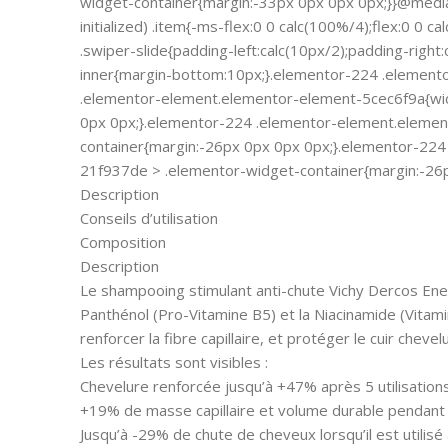
widget-container{margin:-33px 0px 0px 0px;}}@medi
initialized) .item{-ms-flex:0 0 calc(100%/4);flex:0
.swiper-slide{padding-left:calc(10px/2);padding-rig
inner{margin-bottom:10px;}.elementor-224 .elemento
.elementor-element.elementor-element-5cec6f9a{wi
0px 0px;}.elementor-224 .elementor-element.eleme
container{margin:-26px 0px 0px 0px;}.elementor-22
21f937de > .elementor-widget-container{margin:-26p
Description
Conseils d’utilisation
Composition
Description
Le shampooing stimulant anti-chute Vichy Dercos Ener
Panthénol (Pro-Vitamine B5) et la Niacinamide (Vitami
renforcer la fibre capillaire, et protéger le cuir chev
Les résultats sont visibles :
Chevelure renforcée jusqu’à +47% après 5 utilisation
+19% de masse capillaire et volume durable pendant
Jusqu’à -29% de chute de cheveux lorsqu’il est utilisé 