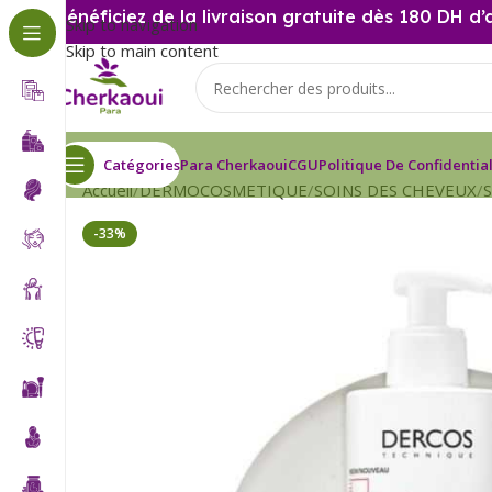
Bénéficiez de la livraison gratuite dès 180 DH d’
Skip to navigation
Skip to main content
Catégories
Para Cherkaoui
CGU
Politique De Confidential
Accueil
DERMOCOSMETIQUE
SOINS DES CHEVEUX
-33%