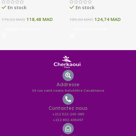
135 ML
En stock
En stock
118,48
MAD
124,74
MAD
179,52
MAD
189,00
MAD
Ajouter Au Panier
Ajouter Au Panier
Addresse
14 rue saint seans belvédère Casablanca
Contactez nous
+212 522-245-989
+212 602-405497