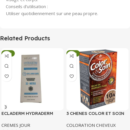
Conseils d’utilisation :
Utiliser quotidiennement sur une peau propre.
Related Products
-34%
-34%
ECLADERM HYDRADERM
3 CHENES COLOR ET SOIN
CREME HYDRATANTE
COLORATION PERMANENTE
CREMES JOUR
COLORATION CHEVEUX
INTENSE 72H 50 ML
10 A BLOND CLAIR CENDRE