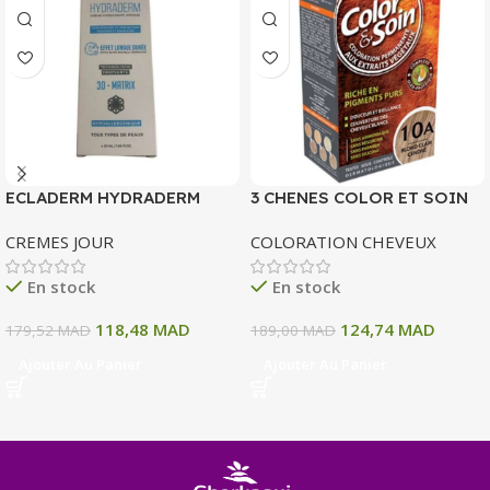
ECLADERM HYDRADERM
3 CHENES COLOR ET SOIN
CREME HYDRATANTE
COLORATION PERMANENTE
CREMES JOUR
COLORATION CHEVEUX
INTENSE 72H 50 ML
10 A BLOND CLAIR CENDRE
135 ML
En stock
En stock
118,48
MAD
124,74
MAD
179,52
MAD
189,00
MAD
Ajouter Au Panier
Ajouter Au Panier