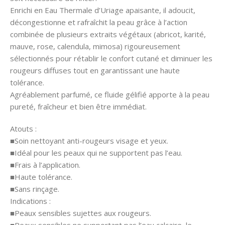
Enrichi en Eau Thermale d’Uriage apaisante, il adoucit,
décongestionne et rafraîchit la peau grâce à l’action
combinée de plusieurs extraits végétaux (abricot, karité,
mauve, rose, calendula, mimosa) rigoureusement
sélectionnés pour rétablir le confort cutané et diminuer les
rougeurs diffuses tout en garantissant une haute
tolérance.
Agréablement parfumé, ce fluide gélifié apporte à la peau
pureté, fraîcheur et bien être immédiat.
Atouts :
■Soin nettoyant anti-rougeurs visage et yeux.
■Idéal pour les peaux qui ne supportent pas l’eau.
■Frais à l’application.
■Haute tolérance.
■Sans rinçage.
Indications :
■Peaux sensibles sujettes aux rougeurs.
■Peaux sensibles ne supportant pas l’eau calcaire, le