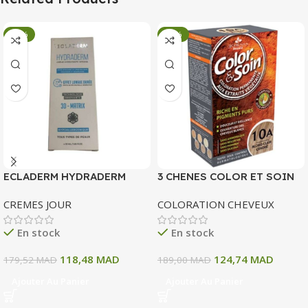
-34%
-34%
ECLADERM HYDRADERM
3 CHENES COLOR ET SOIN
CREME HYDRATANTE
COLORATION PERMANENTE
CREMES JOUR
COLORATION CHEVEUX
INTENSE 72H 50 ML
10 A BLOND CLAIR CENDRE
135 ML
En stock
En stock
118,48
MAD
124,74
MAD
179,52
MAD
189,00
MAD
Ajouter Au Panier
Ajouter Au Panier