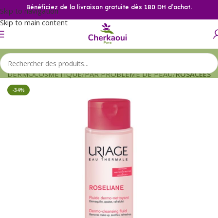
Bénéficiez de la livraison gratuite dès 180 DH d’achat.
Skip to navigation
Skip to main content
il
DERMOCOSMETIQUE
PAR PROBLEME DE PEAU
ROSACEES
-34%