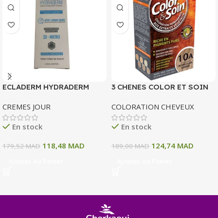
ECLADERM HYDRADERM
3 CHENES COLOR ET SOIN
CREME HYDRATANTE
COLORATION PERMANENTE
CREMES JOUR
COLORATION CHEVEUX
INTENSE 72H 50 ML
10 A BLOND CLAIR CENDRE
135 ML
En stock
En stock
118,48
MAD
124,74
MAD
179,52
MAD
189,00
MAD
Ajouter Au Panier
Ajouter Au Panier