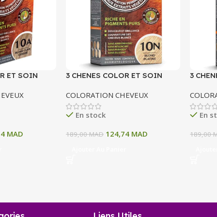
R ET SOIN
3 CHENES COLOR ET SOIN
3 CHEN
ERMANENTE 10
COLORATION PERMANENTE 10
COLOR
HEVEUX
COLORATION CHEVEUX
COLOR
 CENDRE 135 ML
N BLOND PATINE 135 ML
11A BL
ML
En stock
En s
74
MAD
124,74
MAD
189,00
MAD
189,00
r
Ajouter Au Panier
Ajoute
gories
Liens Utiles