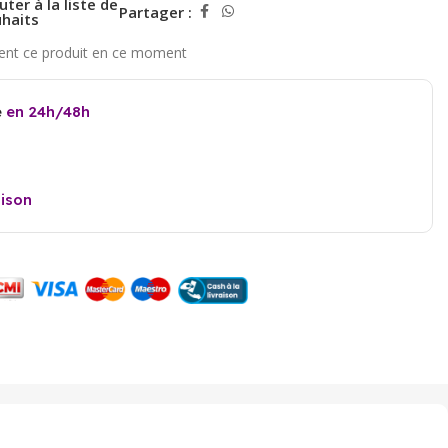
uter à la liste de
Partager :
haits
e
en 24h/48h
aison