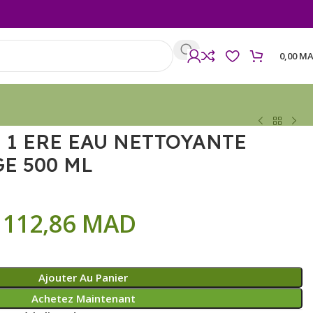
0,00
MA
 1 ERE EAU NETTOYANTE
E 500 ML
112,86
MAD
Ajouter Au Panier
Achetez Maintenant