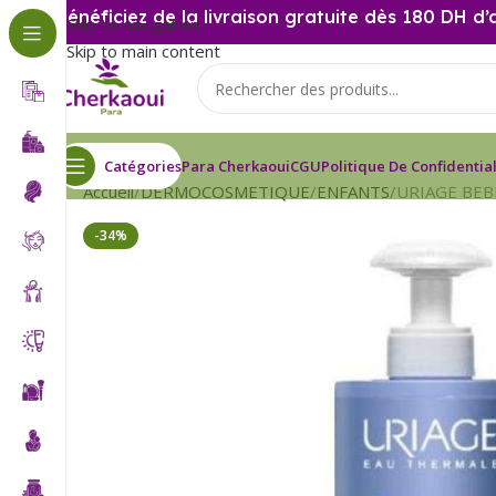
Bénéficiez de la livraison gratuite dès 180 DH d’
Skip to navigation
Skip to main content
Catégories
Para Cherkaoui
CGU
Politique De Confidential
Accueil
DERMOCOSMETIQUE
ENFANTS
URIAGE BEB
-34%