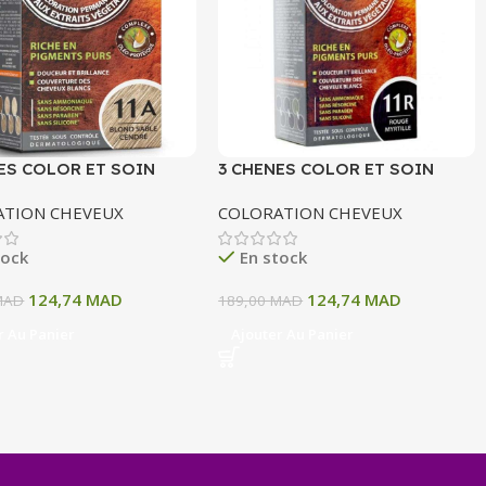
ES COLOR ET SOIN
3 CHENES COLOR ET SOIN
ATION PERMANENTE
COLORATION PERMANENTE
ATION CHEVEUX
COLORATION CHEVEUX
OND SABLE CENDRE 135
11R ROUGE MYRTILLE 135 ML
tock
En stock
124,74
MAD
124,74
MAD
MAD
189,00
MAD
r Au Panier
Ajouter Au Panier