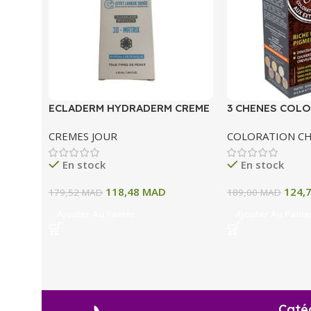
ECLADERM HYDRADERM CREME
3 CHENES COLO
HYDRATANTE INTENSE 72H 50
COLORATION P
CREMES JOUR
COLORATION C
ML
A BLOND CLAIR
En stock
En stock
118,48
MAD
124,
179,52
MAD
189,00
MAD
Ajouter Au Panier
Ajouter Au Panie
Caté