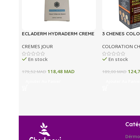
ECLADERM HYDRADERM CREME
3 CHENES COLO
HYDRATANTE INTENSE 72H 50
COLORATION P
CREMES JOUR
COLORATION C
ML
A BLOND CLAIR
En stock
En stock
118,48
MAD
124,
179,52
MAD
189,00
MAD
Ajouter Au Panier
Ajouter Au Panie
Caté
Dérmo