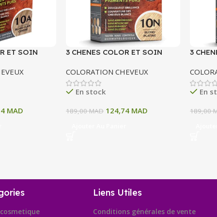
R ET SOIN
3 CHENES COLOR ET SOIN
3 CHEN
ERMANENTE 10
COLORATION PERMANENTE 10
COLOR
HEVEUX
COLORATION CHEVEUX
COLOR
 CENDRE 135 ML
N BLOND PATINE 135 ML
11A BL
ML
En stock
En s
74
MAD
124,74
MAD
189,00
MAD
189,00
r
Ajouter Au Panier
Ajoute
gories
Liens Utiles
cosmetique
Conditions générales de vente