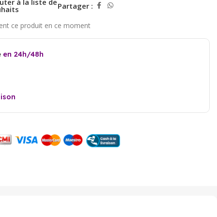
uter à la liste de
Partager :
haits
e
en 24h/48h
aison