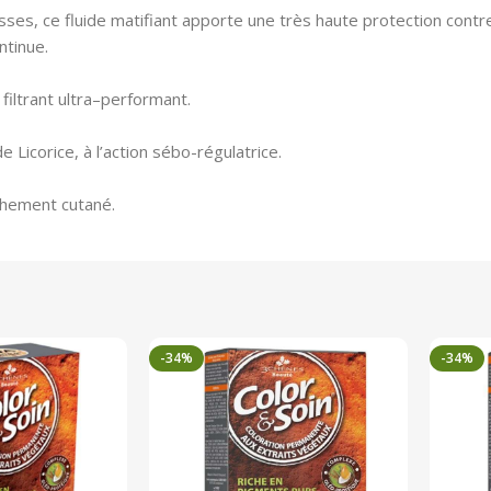
s, ce fluide matifiant apporte une très haute protection contre 
ntinue.
iltrant ultra–performant.
e Licorice, à l’action sébo-régulatrice.
èchement cutané.
-34%
-34%