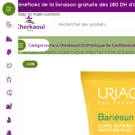
Bénéficiez de la livraison gratuite dès 180 DH d’
Skip to navigation
Skip to main content
Catégories
Para Cherkaoui
CGU
Politique De Confidential
Accueil
DERMOCOSMETIQUE
PROTECTION SOLAIR
-34%