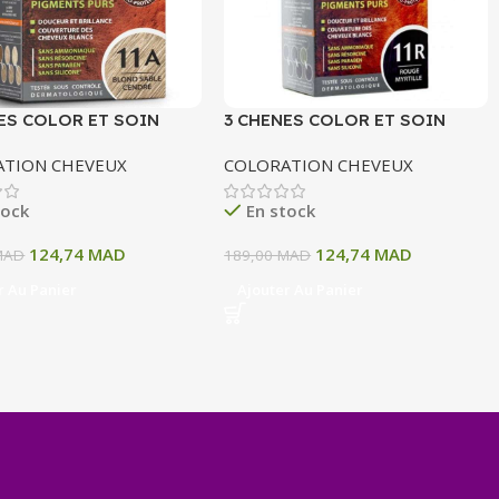
ES COLOR ET SOIN
3 CHENES COLOR ET SOIN
ATION PERMANENTE
COLORATION PERMANENTE
ATION CHEVEUX
COLORATION CHEVEUX
OND SABLE CENDRE 135
11R ROUGE MYRTILLE 135 ML
tock
En stock
124,74
MAD
124,74
MAD
MAD
189,00
MAD
r Au Panier
Ajouter Au Panier
+
−