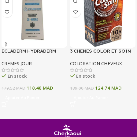
ECLADERM HYDRADERM
3 CHENES COLOR ET SOIN
CREME HYDRATANTE
COLORATION PERMANENTE
CREMES JOUR
COLORATION CHEVEUX
INTENSE 72H 50 ML
10 A BLOND CLAIR CENDRE
135 ML
En stock
En stock
118,48
MAD
124,74
MAD
179,52
MAD
189,00
MAD
Ajouter Au Panier
Ajouter Au Panier