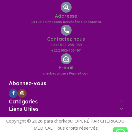
Addresse
14 rue saint seans belvédère Casablanca
Contactez nous
+212 522-245-989
+212 602-405497
E-mail
cherkaoui.para@gmail.com
Abonnez-vous
Catégories
Liens Utiles
Copyright © 2026 para cherkaoui OPÉRÉ PAR CHERKAOUI
MEDICAL. Tous droits réservés.