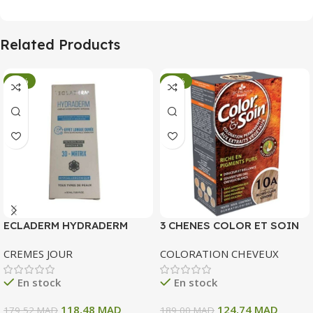
Related Products
-34%
-34%
ECLADERM HYDRADERM
3 CHENES COLOR ET SOIN
CREME HYDRATANTE
COLORATION PERMANENTE
CREMES JOUR
COLORATION CHEVEUX
INTENSE 72H 50 ML
10 A BLOND CLAIR CENDRE
135 ML
En stock
En stock
118,48
MAD
124,74
MAD
179,52
MAD
189,00
MAD