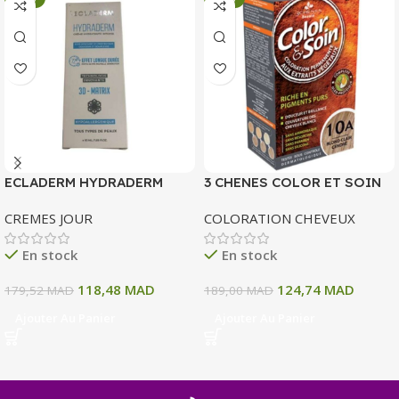
ECLADERM HYDRADERM
3 CHENES COLOR ET SOIN
CREME HYDRATANTE
COLORATION PERMANENTE
CREMES JOUR
COLORATION CHEVEUX
INTENSE 72H 50 ML
10 A BLOND CLAIR CENDRE
135 ML
En stock
En stock
118,48
MAD
124,74
MAD
179,52
MAD
189,00
MAD
Ajouter Au Panier
Ajouter Au Panier