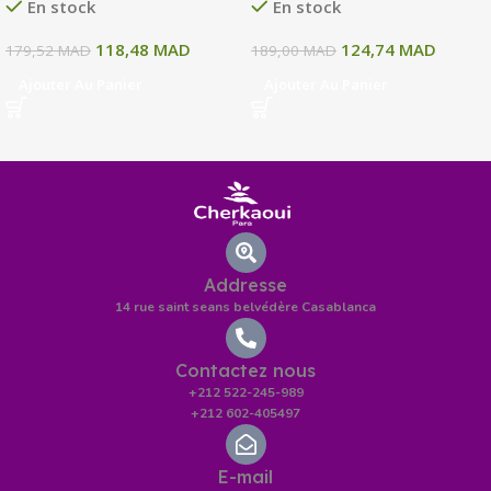
En stock
En stock
118,48
MAD
124,74
MAD
179,52
MAD
189,00
MAD
Ajouter Au Panier
Ajouter Au Panier
Addresse
14 rue saint seans belvédère Casablanca
Contactez nous
+212 522-245-989
+212 602-405497
E-mail