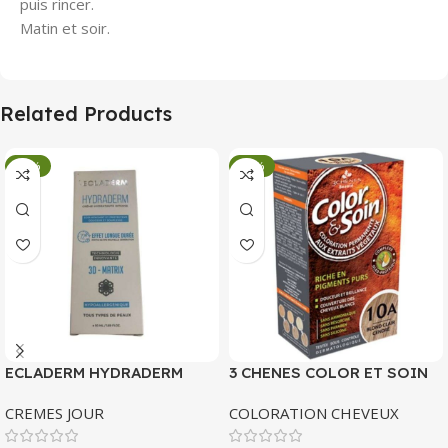
puis rincer.
Matin et soir.
Related Products
-34%
-34%
ECLADERM HYDRADERM
3 CHENES COLOR ET SOIN
CREME HYDRATANTE
COLORATION PERMANENTE
CREMES JOUR
COLORATION CHEVEUX
INTENSE 72H 50 ML
10 A BLOND CLAIR CENDRE
135 ML