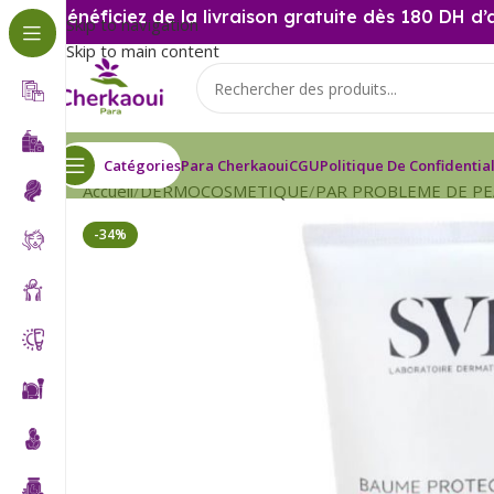
Bénéficiez de la livraison gratuite dès 180 DH d’
Skip to navigation
Skip to main content
Catégories
Para Cherkaoui
CGU
Politique De Confidential
Accueil
DERMOCOSMETIQUE
PAR PROBLEME DE P
-34%