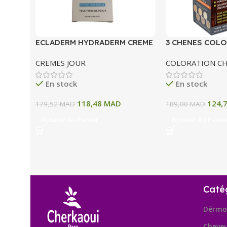
ECLADERM HYDRADERM CREME
3 CHENES COLO
HYDRATANTE INTENSE 72H 50
COLORATION P
CREMES JOUR
COLORATION C
ML
A BLOND CLAIR
En stock
En stock
118,48
MAD
124,
179,52
MAD
189,00
MAD
Ajouter Au Panier
Ajouter Au Panie
Caté
Dérmo
Cheve