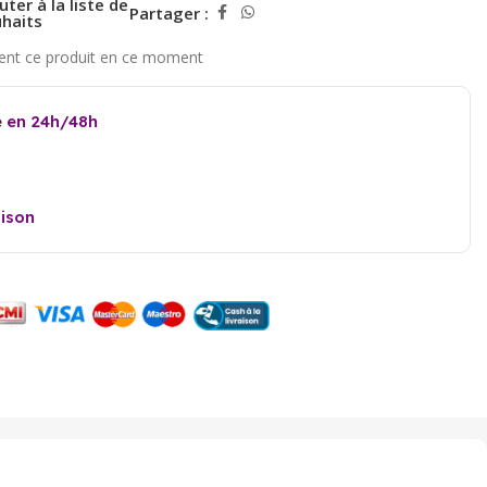
uter à la liste de
Partager :
haits
e
en 24h/48h
aison