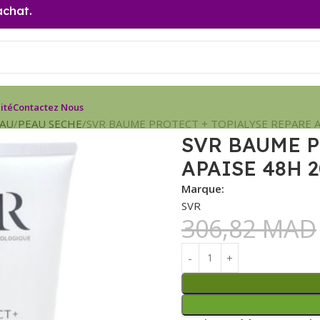
achat.
ité
Contactez Nous
EAU
PEAU SECHE
SVR BAUME PROTECT + TOPIALYSE REPARE A
SVR BAUME P
APAISE 48H 
Marque:
SVR
306,82
MAD