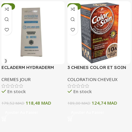
-34%
-34%
ECLADERM HYDRADERM
3 CHENES COLOR ET SOIN
CREME HYDRATANTE
COLORATION PERMANENTE
CREMES JOUR
COLORATION CHEVEUX
INTENSE 72H 50 ML
10 A BLOND CLAIR CENDRE
135 ML
En stock
En stock
118,48
MAD
124,74
MAD
179,52
MAD
189,00
MAD
Ajouter Au Panier
Ajouter Au Panier