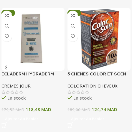
-34%
-34%
ECLADERM HYDRADERM
3 CHENES COLOR ET SOIN
CREME HYDRATANTE
COLORATION PERMANENTE
CREMES JOUR
COLORATION CHEVEUX
INTENSE 72H 50 ML
10 A BLOND CLAIR CENDRE
135 ML
En stock
En stock
118,48
MAD
124,74
MAD
179,52
MAD
189,00
MAD
Ajouter Au Panier
Ajouter Au Panier