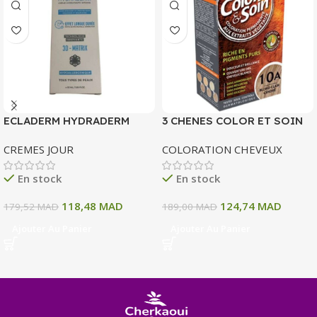
ECLADERM HYDRADERM
3 CHENES COLOR ET SOIN
CREME HYDRATANTE
COLORATION PERMANENTE
CREMES JOUR
COLORATION CHEVEUX
INTENSE 72H 50 ML
10 A BLOND CLAIR CENDRE
135 ML
En stock
En stock
118,48
MAD
124,74
MAD
179,52
MAD
189,00
MAD
Ajouter Au Panier
Ajouter Au Panier