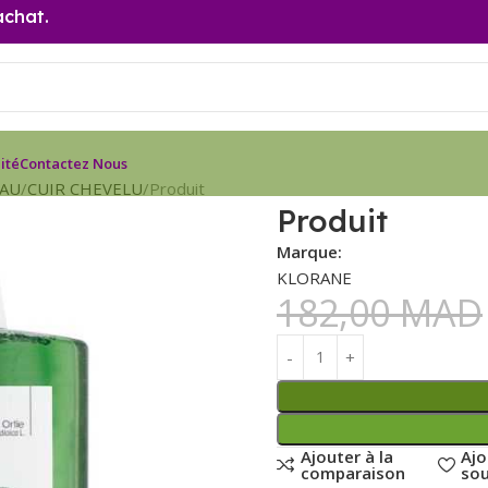
achat.
ité
Contactez Nous
EAU
CUIR CHEVELU
Produit
Produit
Marque:
KLORANE
182,00
MAD
Ajouter à la
Ajo
comparaison
sou