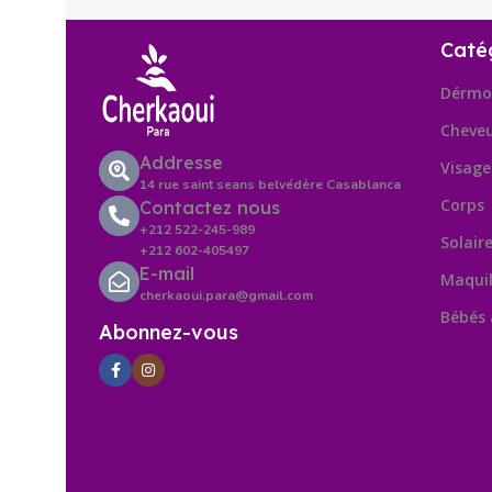
Caté
Dérmo
Cheve
Addresse
Visage
14 rue saint seans belvédère Casablanca
Corps
Contactez nous
+212 522-245-989
Solair
+212 602-405497
E-mail
Maquil
cherkaoui.para@gmail.com
Bébés
Abonnez-vous