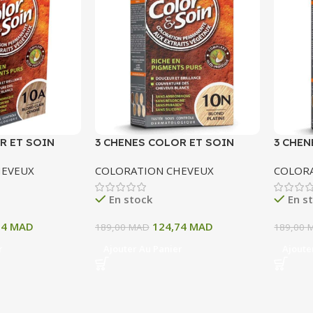
R ET SOIN
3 CHENES COLOR ET SOIN
3 CHEN
ERMANENTE 10
COLORATION PERMANENTE 10
COLOR
HEVEUX
COLORATION CHEVEUX
COLOR
 CENDRE 135 ML
N BLOND PATINE 135 ML
11A BL
ML
En stock
En s
74
MAD
124,74
MAD
189,00
MAD
189,00
r
Ajouter Au Panier
Ajoute