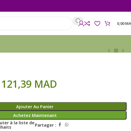
0,00
MA
121,39
MAD
Ajouter Au Panier
Achetez Maintenant
uter à la liste de
Partager :
haits