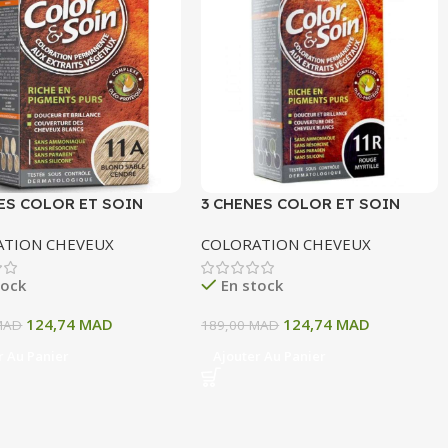
ES COLOR ET SOIN
3 CHENES COLOR ET SOIN
ATION PERMANENTE
COLORATION PERMANENTE
ATION CHEVEUX
COLORATION CHEVEUX
OND SABLE CENDRE 135
11R ROUGE MYRTILLE 135 ML
tock
En stock
124,74
MAD
124,74
MAD
MAD
189,00
MAD
r Au Panier
Ajouter Au Panier