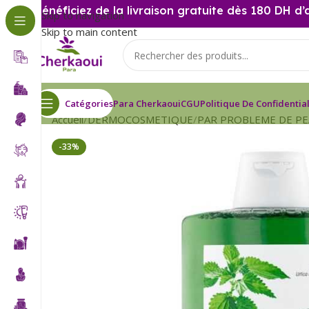
Bénéficiez de la livraison gratuite dès 180 DH d’
Skip to navigation
Skip to main content
Catégories
Para Cherkaoui
CGU
Politique De Confidential
Accueil
DERMOCOSMETIQUE
PAR PROBLEME DE P
-33%