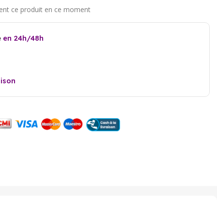
e
en 24h/48h
aison