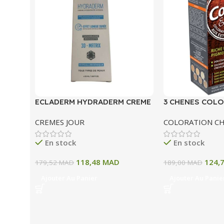
ECLADERM HYDRADERM CREME
3 CHENES COLO
HYDRATANTE INTENSE 72H 50
COLORATION P
CREMES JOUR
COLORATION C
ML
A BLOND CLAIR
En stock
En stock
118,48
MAD
124,
179,52
MAD
189,00
MAD
Ajouter Au Panier
Ajouter Au Panie