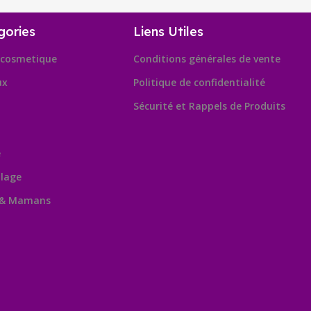
gories
Liens Utiles
cosmetique
Conditions générales de vente
ux
Politique de confidentialité
Sécurité et Rappels de Produits
e
lage
 & Mamans
Leafl
OpenSt
contribu