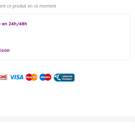
e
en 24h/48h
aison