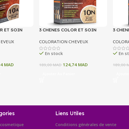
R ET SOIN
3 CHENES COLOR ET SOIN
3 CHEN
ERMANENTE 10
COLORATION PERMANENTE 10
COLOR
HEVEUX
COLORATION CHEVEUX
COLOR
 CENDRE 135 ML
N BLOND PATINE 135 ML
11A BL
ML
En stock
En s
74
MAD
124,74
MAD
189,00
MAD
189,00
r
Ajouter Au Panier
Ajoute
gories
Liens Utiles
cosmetique
Conditions générales de vente