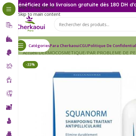
Bénéficiez de la livraison gratuite dès 180 DH d’
Skip to navigation
Skip to main content
Catégories
Para Cherkaoui
CGU
Politique De Confidential
Accueil
DERMOCOSMETIQUE
PAR PROBLEME DE P
-33%