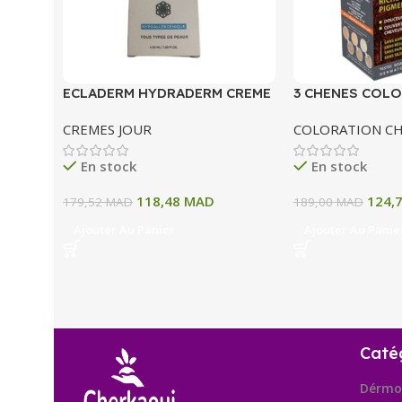
ECLADERM HYDRADERM CREME
3 CHENES COLO
HYDRATANTE INTENSE 72H 50
COLORATION P
CREMES JOUR
COLORATION C
ML
A BLOND CLAIR
En stock
En stock
118,48
MAD
124,
179,52
MAD
189,00
MAD
Ajouter Au Panier
Ajouter Au Panie
Caté
Dérmo