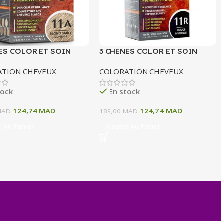
ES COLOR ET SOIN
3 CHENES COLOR ET SOIN
ATION PERMANENTE
COLORATION PERMANENTE
ATION CHEVEUX
COLORATION CHEVEUX
OND SABLE CENDRE 135
11R ROUGE MYRTILLE 135 ML
tock
En stock
124,74
MAD
124,74
MAD
MAD
189,00
MAD
r Au Panier
Ajouter Au Panier
+
−