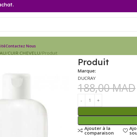
achat.
ité
Contactez Nous
EAU
CUIR CHEVELU
Produit
Produit
Marque:
DUCRAY
188,00
MAD
Ajouter à la
Ajo
comparaison
sou