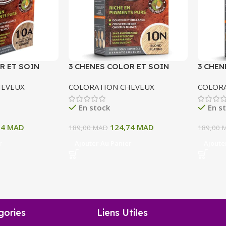
R ET SOIN
3 CHENES COLOR ET SOIN
3 CHEN
ERMANENTE 10
COLORATION PERMANENTE 10
COLOR
HEVEUX
COLORATION CHEVEUX
COLOR
 CENDRE 135 ML
N BLOND PATINE 135 ML
11A BL
ML
En stock
En s
74
MAD
124,74
MAD
189,00
MAD
189,00
r
Ajouter Au Panier
Ajoute
gories
Liens Utiles