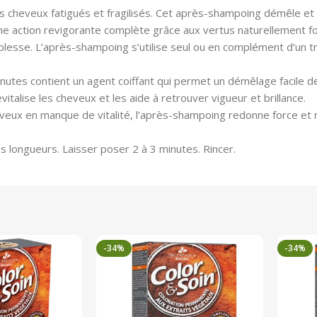
 cheveux fatigués et fragilisés. Cet après-shampoing démêle et fo
e une action revigorante complète grâce aux vertus naturellement f
plesse. L’après-shampoing s’utilise seul ou en complément d’un t
utes contient un agent coiffant qui permet un démêlage facile de 
vitalise les cheveux et les aide à retrouver vigueur et brillance.
cheveux en manque de vitalité, l’après-shampoing redonne force et 
es longueurs. Laisser poser 2 à 3 minutes. Rincer.
-34%
-34%