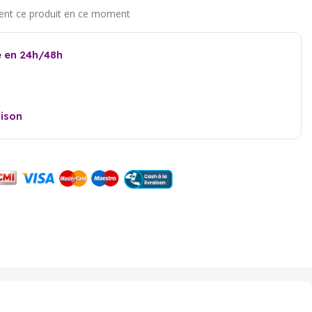
e
en 24h/48h
aison