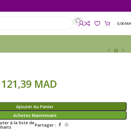
0,00
MA
121,39
MAD
Ajouter Au Panier
Achetez Maintenant
uter à la liste de
Partager :
haits