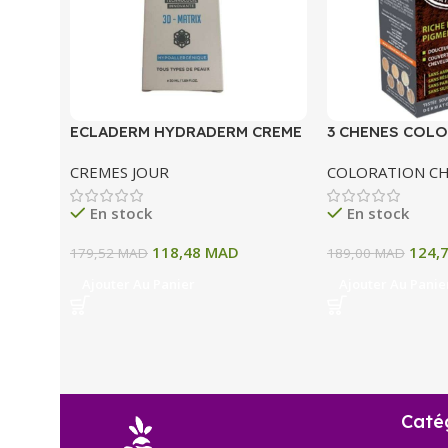
ECLADERM HYDRADERM CREME
3 CHENES COLO
HYDRATANTE INTENSE 72H 50
COLORATION P
CREMES JOUR
COLORATION C
ML
A BLOND CLAIR
En stock
En stock
118,48
MAD
124,
179,52
MAD
189,00
MAD
Ajouter Au Panier
Ajouter Au Panie
Caté