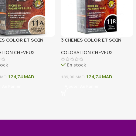
ES COLOR ET SOIN
3 CHENES COLOR ET SOIN
ATION PERMANENTE
COLORATION PERMANENTE
ATION CHEVEUX
COLORATION CHEVEUX
OND SABLE CENDRE 135
11R ROUGE MYRTILLE 135 ML
tock
En stock
124,74
MAD
124,74
MAD
MAD
189,00
MAD
r Au Panier
Ajouter Au Panier
+