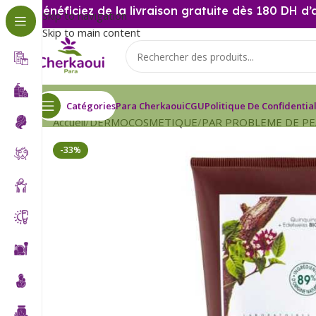
Bénéficiez de la livraison gratuite dès 180 DH d’
Skip to navigation
Skip to main content
Catégories
Para Cherkaoui
CGU
Politique De Confidential
Accueil
DERMOCOSMETIQUE
PAR PROBLEME DE P
-33%