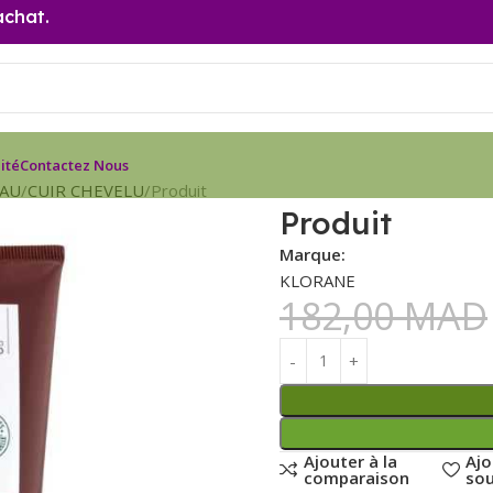
achat.
ité
Contactez Nous
EAU
CUIR CHEVELU
Produit
Produit
Marque:
KLORANE
182,00
MAD
Ajouter à la
Ajo
comparaison
sou