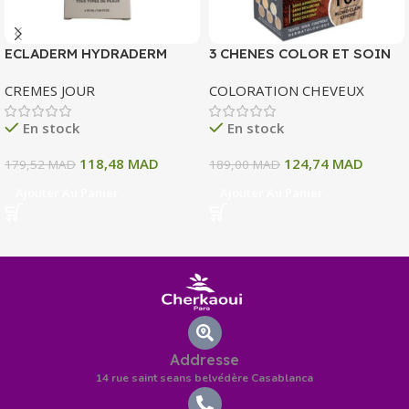
ECLADERM HYDRADERM
3 CHENES COLOR ET SOIN
CREME HYDRATANTE
COLORATION PERMANENTE
CREMES JOUR
COLORATION CHEVEUX
INTENSE 72H 50 ML
10 A BLOND CLAIR CENDRE
135 ML
En stock
En stock
118,48
MAD
124,74
MAD
179,52
MAD
189,00
MAD
Ajouter Au Panier
Ajouter Au Panier
Addresse
14 rue saint seans belvédère Casablanca