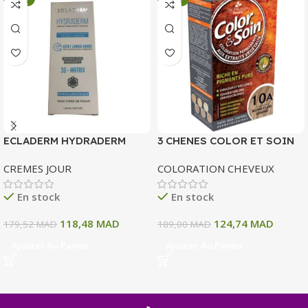
ECLADERM HYDRADERM
3 CHENES COLOR ET SOIN
CREME HYDRATANTE
COLORATION PERMANENTE
CREMES JOUR
COLORATION CHEVEUX
INTENSE 72H 50 ML
10 A BLOND CLAIR CENDRE
135 ML
En stock
En stock
118,48
MAD
124,74
MAD
179,52
MAD
189,00
MAD
Ajouter Au Panier
Ajouter Au Panier